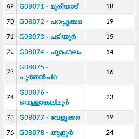
G08071 - മുരിയാട്
69
18
G08072 - പറപ്പൂക്കര
70
19
G08073 - പടിയൂര്‍
71
15
G08074 - പൂമംഗലം
72
14
G08075 -
73
16
പുത്തന്‍ചിറ
G08076 -
74
23
വെള്ളാങ്കല്ലൂര്‍
G08077 - വേളൂക്കര
75
19
G08078 - ആളൂര്‍
76
24