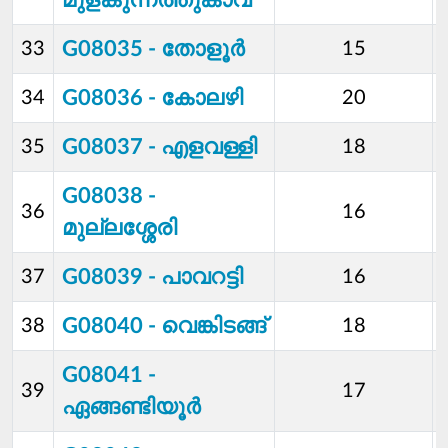
മുളങ്കുന്നത്തുകാവ്
G08035 - തോളൂര്‍
33
15
G08036 - കോലഴി
34
20
G08037 - എളവള്ളി
35
18
G08038 -
36
16
മുല്ലശ്ശേരി
G08039 - പാവറട്ടി
37
16
G08040 - വെങ്കിടങ്ങ്
38
18
G08041 -
39
17
ഏങ്ങണ്ടിയൂര്‍