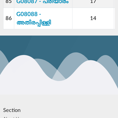
G08087 - പരിയാരം
85
17
G08088 -
86
14
അതിരപ്പിള്ളി
Section