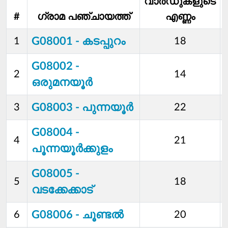
വാര്‍ഡുകളുടെ
#
ഗ്രാമ പഞ്ചായത്ത്
എണ്ണം
G08001 - കടപ്പുറം
1
18
G08002 -
2
14
ഒരുമനയൂര്‍
G08003 - പുന്നയൂര്‍
3
22
G08004 -
4
21
പൂന്നയൂര്‍ക്കുളം
G08005 -
5
18
വടക്കേക്കാട്
G08006 - ചൂണ്ടല്‍
6
20