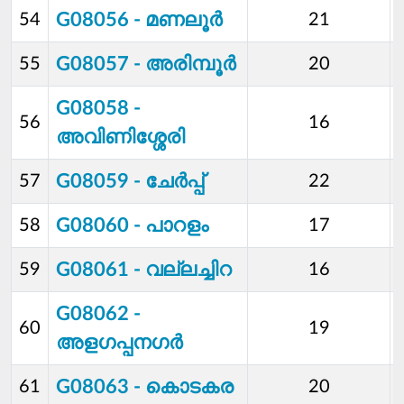
G08056 - മണലൂര്‍
54
21
G08057 - അരി‍മ്പൂര്‍
55
20
G08058 -
56
16
അവിണിശ്ശേരി
G08059 - ചേര്‍പ്പ്
57
22
G08060 - പാറളം
58
17
G08061 - വല്ലച്ചിറ
59
16
G08062 -
60
19
അളഗപ്പനഗര്‍
G08063 - കൊടകര
61
20