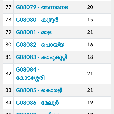
G08079 - അന്നമനട
77
20
G08080 - കുഴൂര്‍
78
15
G08081 - മാള
79
21
G08082 - പൊയ്യ
80
16
G08083 - കാടുകുറ്റി
81
18
G08084 -
82
21
കോടശ്ശേരി
G08085 - കൊരട്ടി
83
21
G08086 - മേലൂര്‍
84
19