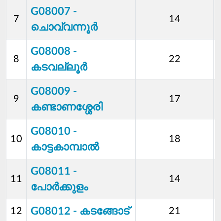
G08007 -
7
14
ചൊവ്വന്നൂര്‍
G08008 -
8
22
കടവല്ലൂര്‍
G08009 -
9
17
കണ്ടാണശ്ശേരി
G08010 -
10
18
കാട്ടകാമ്പാല്‍
G08011 -
11
14
പോര്‍ക്കുളം
G08012 - കടങ്ങോട്
12
21