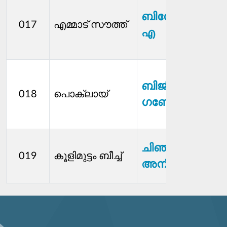
ബിനേഷ് എം
വ
017
എമ്മാട് സൗത്ത്
എ
സ്
ബിജിത
വ
018
പൊക്ലായ്
ഗണേഷ്
സ്
മ
ക
ചിഞ്ചു
019
കൂളിമുട്ടം ബീച്ച്
സ്
അനീഷ്
മ