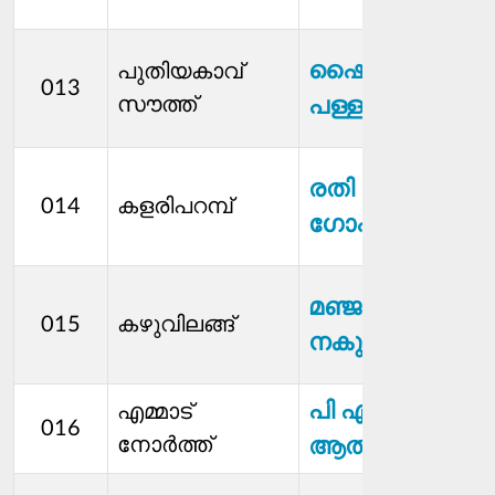
മ
ക
ഷൈൻ
പുതിയകാവ്
013
സ്
സൗത്ത്
പള്ളത്ത്
മ
രതി
014
കളരിപറമ്പ്
സ്
ഗോപിനാഥൻ
മ
മഞ്ജുഷ
015
കഴുവിലങ്ങ്
സ്
നകുലൻ
മ
പി എം
എമ്മാട്
016
നോര്‍ത്ത്
ആല്‍ഫ
പ