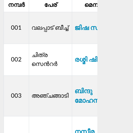
നമ്പര്‍
പേര്
മെമ്പര്‍
ക്ഷേ
ജിഷ സജീഷ്
001
വലപ്പാട്‌ ബീച്ച്
സ്റ്റാന
മെമ്
ക്ഷേ
ചിത്ര
രശ്മി ഷിജോ
002
സ്റ്റാന
സെന്‍റർ
കമ്മ
ആര
ബിന്ദു
വിദ്
003
അഞ്ചങ്ങാടി
മോഹനൻ
സ്റ്റാന
മെമ്
ആര
നസീമ
വിദ്