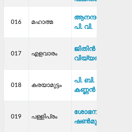
ക്ഷേ
ആനന്ദൻ
016
മഹാത്മ
സ്റ്റാന
പി. വി.
മെമ്
വി
ജിതിന്‍ റാം
017
എളവാരം
സ്റ്റാന
വിയ്യത്ത്
മെമ്
വി
പി. ബി.
018
കരയാമുട്ടം
സ്റ്റാന
കണ്ണൻ
മെമ്
വി
ശോഭന
019
പള്ളിപ്രം
സ്റ്റാന
ഷണ്‍മുഖൻ
മെമ്