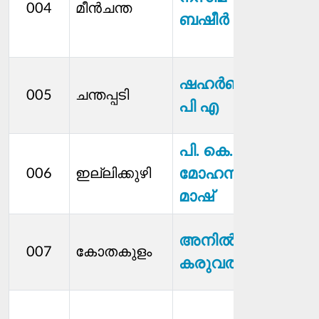
004
മീൻചന്ത
ബഷീർ
സ്റ്റാന
മെമ്
ധനക
ഷഹര്‍ബാന്‍
005
ചന്തപ്പടി
സ്റ്റാന
പി എ
മെമ്
പി. കെ.
മോഹനൻ
006
ഇല്ലിക്കുഴി
പ്രസ
മാഷ്
ധനക
അനില്‍
007
കോതകുളം
സ്റ്റാന
കരുവത്തിൽ
മെമ്
ആര