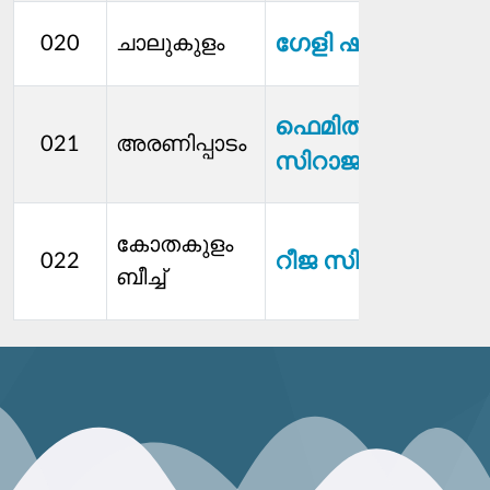
വൈ
ഗേളി ഷാജി
020
ചാലുകുളം
പ്രസി
ധനക
ഫെമിത
021
അരണിപ്പാടം
സ്റ്റാന
സിറാജുദ്ദീൻ
മെമ്
വി
കോതകുളം
റീജ സിങ്ങ്
022
സ്റ്റാന
ബീച്ച്
മെമ്