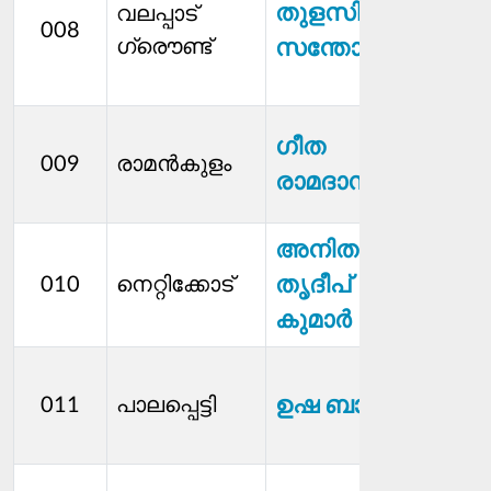
തുളസി
വലപ്പാട്
വിദ്
008
ഗ്രൌണ്ട്
സന്തോഷ്
സ്റ്റാന
മെമ്
ധനക
ഗീത
009
രാമന്‍കുളം
സ്റ്റാന
രാമദാസ്
മെമ്
അനിത
ക്ഷേ
തൃദീപ്
010
നെറ്റിക്കോട്
സ്റ്റാന
മെമ്
കുമാർ
ധനക
ഉഷ ബാബു
011
പാലപ്പെട്ടി
സ്റ്റാന
മെമ്
ക്ഷേ