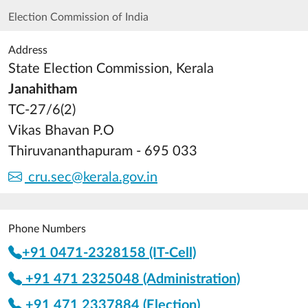
Election Commission of India
Address
State Election Commission, Kerala
Janahitham
TC-27/6(2)
Vikas Bhavan P.O
Thiruvananthapuram - 695 033
cru.sec@kerala.gov.in
Phone Numbers
+91 0471-2328158 (IT-Cell)
+91 471 2325048 (Administration)
+91 471 2337884 (Election)