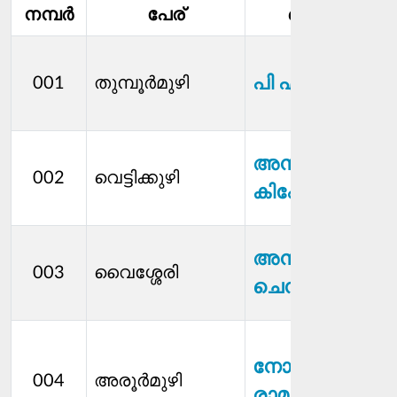
നമ്പര്‍
പേര്
മെമ്പര്‍
പി എ ജോയി
001
തുമ്പൂർമുഴി
അനഘ
002
വെട്ടിക്കുഴി
കിഷോർ
അനീഷ്
003
വൈശ്ശേരി
ചെന്താമര
നോജി
004
അരൂര്‍മുഴി
രാമകൃഷ്ണൻ