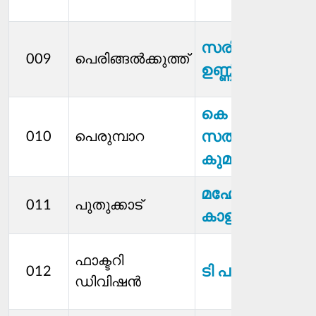
സരിത
009
പെരിങ്ങല്‍ക്കുത്ത്
ഉണ്ണികൃഷ്ണൻ
കെ എസ്
സതീഷ്​​
010
പെരുമ്പാറ
കുമാർ
മഹേഷ്വരി
011
പുതുക്കാട്
കാളിരാജ്
ഫാക്ടറി
ടി പരമശിവം
012
ഡിവിഷൻ