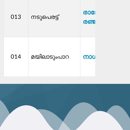
രാജേശ്വരി
013
നടുപെരട്ട്
രഞ്ജിത്ത്
നാഗലപ്പൻ
014
മയിലാടുംപാറ