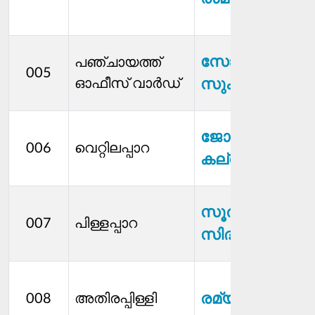
സോനു ഒ
പഞ്ചായത്ത്
005
ഓഫീസ് വാർഡ്
സുകുമാരൻ
ജോണി
006
വെറ്റിലപ്പാറ
കല്ലേലി
സൂര്യ
007
പിള്ളപ്പാറ
സിദ്ധാര്‍ത്ഥൻ
രമ്യ ബിനു
008
അതിരപ്പിള്ളി