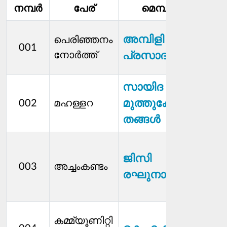
നമ്പര്‍
പേര്
മെമ്പര്‍
ധനക
അമ്പിളി
പെരിഞ്ഞനം
001
സ്റ്റാന
നോര്‍ത്ത്
പ്രസാദ്
മെമ്
സായിദ
ക്ഷേ
മുത്തുക്കോയ
002
മഹള്ളറ
സ്റ്റാന
മെമ്
തങ്ങൾ
ആരോ
ജിസി
വിദ്
003
അച്ചംകണ്ടം
രഘുനാഥ്
സ്റ്റാന
മെമ്
വിക
കമ്മ്യൂണിറ്റി