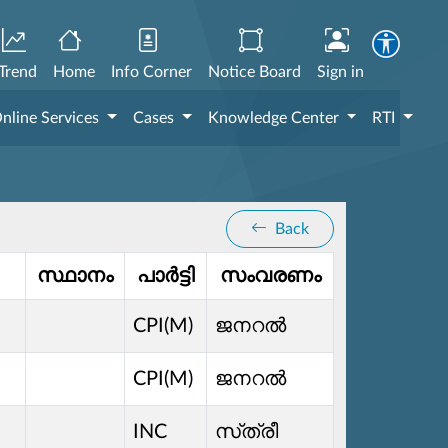
Trend
Home
Info Corner
Notice Board
Sign in
nline Services
Cases
Knowledge Center
RTI
Back
സ്ഥാനം
പാർട്ടി
സംവരണം
CPI(M)
ജനറൽ
CPI(M)
ജനറൽ
INC
സ്‌ത്രീ