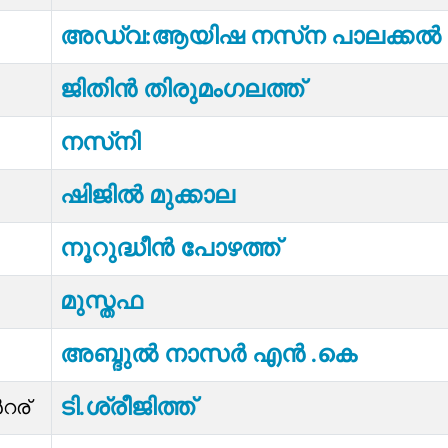
അഡ്വ:ആയിഷ നസ്‌ന പാലക്കൽ
ജിതിൻ തിരുമംഗലത്ത്
നസ്‌നി
ഷിജിൽ മുക്കാല
നൂറുദ്ധീൻ പോഴത്ത്
മുസ്തഫ
അബ്ദുല്‍ നാസർ എൻ .കെ
ടി.ശ്രീജിത്ത്
റര്