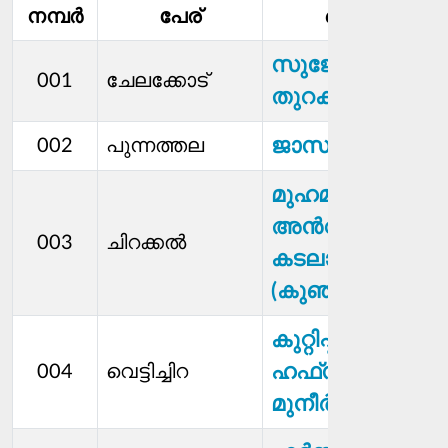
നമ്പര്‍
പേര്
മെമ്പര്‍
സുജേഷ്
001
ചേലക്കോട്
തുറക്കൽ
ജാസർ
002
പുന്നത്തല
മുഹമ്മദ്
അന്‍വർ
003
ചിറക്കൽ
കടലായി
(കുഞ്ഞാപ്പു)
കുറ്റിപ്പുലാൻ
ഹഫ്​സത്ത്
004
വെട്ടിച്ചിറ
മുനീർ