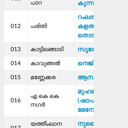
പാറ
കുന്നക്കാട്ടിൽ)
റംലത്ത്
കളത്തിൽ
012
പരിതി
തൊടി
സുരേഷ്
013
കാട്ടിലങ്ങാടി
നെജിദ
014
കാവുങ്ങൽ
ആസാദ് അലി
015
മണ്ണേക്കര
മുഹമ്മദ് ഷാഫി
എ കെ കെ
(ഷാഫി
016
നഗർ
മേനോത്തിൽ)
നുസൈബ
യത്തീംഖാന