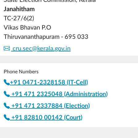
State Election Commission, Kerala
Janahitham
TC-27/6(2)
Vikas Bhavan P.O
Thiruvananthapuram - 695 033
cru.sec@kerala.gov.in
Phone Numbers
+91 0471-2328158 (IT-Cell)
+91 471 2325048 (Administration)
+91 471 2337884 (Election)
+91 82810 00142 (Court)