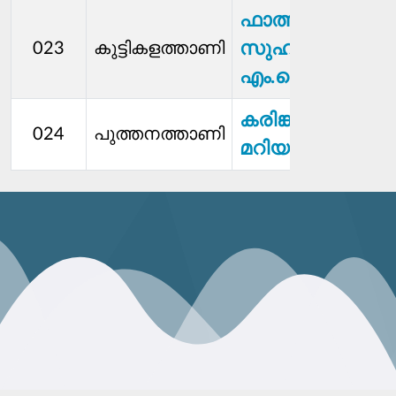
ഫാത്തിമ
സുഹറ
023
കുട്ടികളത്താണി
എം.ഐ.വി
കരിങ്കപ്പാറ
024
പുത്തനത്താണി
മറിയാമു