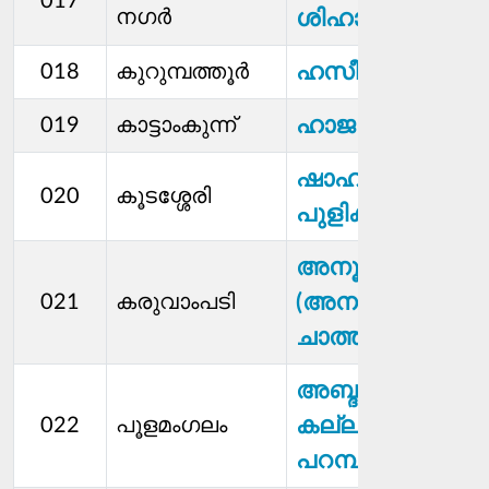
017
നഗർ
ശിഹാബ്
ഹസീന മങ്ങാട്ട്
018
കുറുമ്പത്തൂർ
ഹാജറ
019
കാട്ടാംകുന്ന്
ഷാഹിദ നാസർ
020
കൂടശ്ശേരി
പുളിക്കൽ
അനൂപ് നായർ
(അനൂപ്
021
കരുവാംപടി
ചാത്തീരത്ത്)
അബ്ദുൽ ഗഫൂർ
കല്ലന
022
പൂളമംഗലം
പറമ്പിൽ