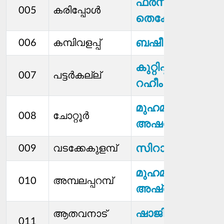
ഫർസാന മോൾ
005
കരിപ്പോൾ
തെക്കേതിൽ
ബഷീർ തിരുത്തി
006
കമ്പിവളപ്പ്
കുറ്റിപ്പുറത്തൊടി
007
പട്ടര്‍കല്ല്
റഹീം ( നാസർ )
മുഹമ്മദ്
008
ചോറ്റൂർ
അഷറഫ്
സിറാജുന്നീസ
009
വടക്കേകുളമ്പ്
മുഹമ്മദ്
010
അമ്പലപ്പറമ്പ്
അഷ്റഫ്
ഷാജിദ (സാജിത
ആതവനാട്
011