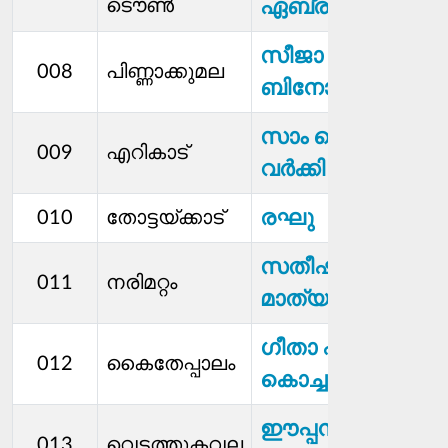
ടൌൺ
ഏബ്രഹാം
സീജാ
008
പിണ്ണാക്കുമല
ബിനോയി
സാം കെ
009
എറികാട്
വര്‍ക്കി
രഘു
010
തോട്ടയ്ക്കാട്
സതീഷ്
011
നരിമറ്റം
മാത്യു
ഗീതാ ഷിജു
012
കൈതേപ്പാലം
കൊച്ചുകരോട്ട്
ഈപ്പന്‍ എം
013
വെട്ടത്തുകവല