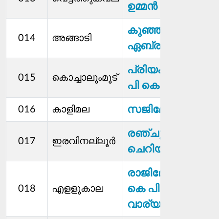
ഉമ്മൻ
കുഞ്ഞൂഞ്ഞമ്മ
014
അങ്ങാടി
ഏബ്രഹാം
പ്രിയകുമാരി
015
കൊച്ചാലുംമൂട്
പി കെ
സജിമോൻ
016
കാളിമല
രഞ്ചു
017
ഇരവിനല്ലൂർ
ചെറിയാൻ
രാജിമോൾ
കെ പി
018
എളളുകാല
വാര്യത്ത്