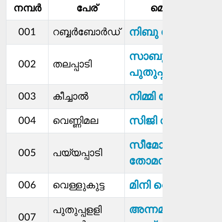
നമ്പര്‍
പേര്
മെമ്പര്‍
സ
നിബു ജോർജ്
001
റബ്ബര്‍ബോര്‍ഡ്
സാബു
002
തലപ്പാടി
പുതുപ്പറമ്പിൽ
നിമ്മി തോമസ്
003
കീച്ചാൽ
സിജി വര്‍ഗീസ്
004
വെണ്ണിമല
സീമോള്‍ സി
005
പയ്യപ്പാടി
തോമസ്
മിനി റെജി
006
വെള്ളുകുട്ട
അന്നമ്മ
പുതുപ്പളളി
007