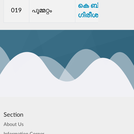
കെ ബി
019
പൂമ്മറ്റം
ഗിരീശൻ
Section
About Us