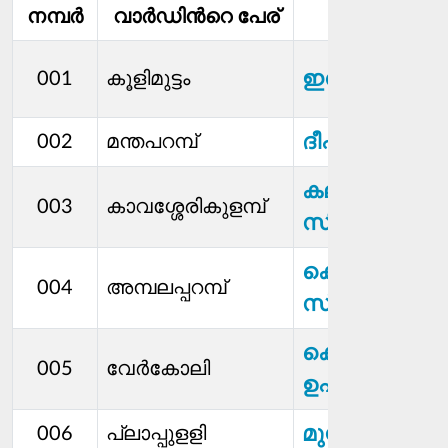
നമ്പര്‍
വാര്‍ഡിൻറെ പേര്
മെമ്പര്‍
ഇന്ദു.പി.എസ്
001
കൂളിമുട്ടം
ദീപിക സി എം
002
മന്തപറമ്പ്
കലാധരൻ.
003
കാവശ്ശേരികുളമ്പ്
സി
കെ
004
അമ്പലപ്പറമ്പ്
സ്വാമിനാഥ
കെ
005
വേര്‍കോലി
ഉഷാകുമാരി
മുസ്തഫ. എം
006
പ്ലാപ്പുളളി