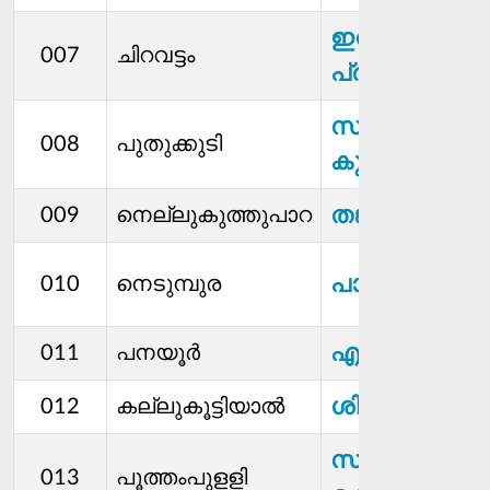
ഇന്ദിര
007
ചിറവട്ടം
പ്രമോദ്
സന്തോഷ്
008
പുതുക്കുടി
കുമാര്‍ എസ്
തങ്കം. ആർ
009
നെല്ലുകുത്തുപാറ
പാര്‍വതി പി
010
നെടുമ്പുര
എ. രാമന്‍കുട്ടി
011
പനയൂർ
ശിൽപ . എസ്
012
കല്ലുകൂട്ടിയാൽ
സുർജിത്ത് .
013
പൂത്തംപുളളി