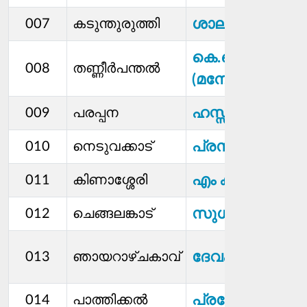
ശാലിനി ആർ
007
കടുന്തുരുത്തി
കെ.കെ. ദീപക്
008
തണ്ണീർപന്തൽ
(മനോജ് )
ഹസ്സൻ എം വി
009
പരപ്പന
പ്രസാദ് പി
010
നെടുവക്കാട്
എം കലാവതി
011
കിണാശ്ശേരി
സുധീർ ഐ
012
ചെങ്ങലങ്കാട്
ദേവകി ബി
013
ഞായറാഴ്ചകാവ്
പ്രമോദ്. എം
014
പാത്തിക്കൽ