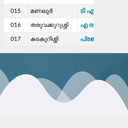
ടി എൻ രമ
015
മണലൂർ
എ രാഗേഷ്
016
തരുവക്കുറുശ്ശി
പ്രജിത
017
കടകുറിശ്ശി