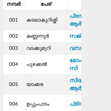
നമ്പര്‍
പേര്
മെമ്പര്‍
പ്രസന്നകുമാരി
001
കടലാകുറിശ്ശി
ആർ
സജിത എസ്
002
കണ്ണന്നൂർ
വസന്ത.കെ.വി
003
വടക്കുമുറി
മോഹന്‍ദാസ്
004
പുഴക്കൽ
സി
സിദ്ധാര്‍ത്ഥൻ
005
യാക്കര
ആർ
പ്രിയങ്ക ഗിരീഷ്
006
ഉപ്പുംപാടം