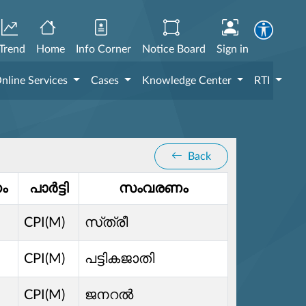
Trend
Home
Info Corner
Notice Board
Sign in
nline Services
Cases
Knowledge Center
RTI
Back
ം
പാർട്ടി
സംവരണം
CPI(M)
സ്‌ത്രീ
CPI(M)
പട്ടികജാതി
CPI(M)
ജനറൽ