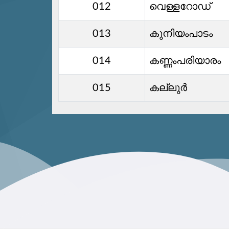
012
വെള്ളറോഡ്
013
കുനിയംപാടം
014
കണ്ണംപരിയാരം
015
കല്ലുർ