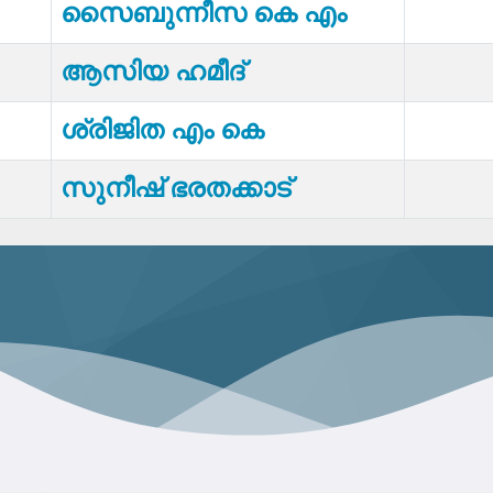
സൈബുന്നീസ കെ എം
ആസിയ ഹമീദ്
ശ്രിജിത എം കെ
സുനീഷ് ഭരതക്കാട്