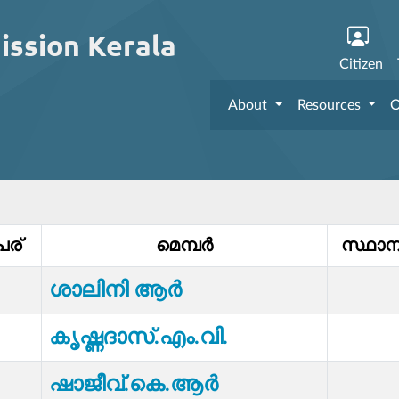
ission Kerala
Citizen
About
Resources
O
േര്
മെമ്പര്‍
സ്ഥാന
ശാലിനി ആർ
കൃഷ്ണദാസ്.എം.വി.
ഷാജീവ്.കെ.ആർ