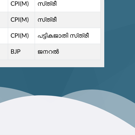
CPI(M)
സ്‌ത്രീ
CPI(M)
സ്‌ത്രീ
CPI(M)
പട്ടികജാതി സ്‌ത്രീ
BJP
ജനറൽ