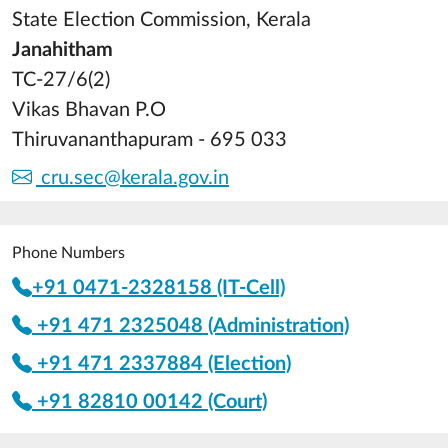
State Election Commission, Kerala
Janahitham
TC-27/6(2)
Vikas Bhavan P.O
Thiruvananthapuram - 695 033
cru.sec@kerala.gov.in
Phone Numbers
+91 0471-2328158 (IT-Cell)
+91 471 2325048 (Administration)
+91 471 2337884 (Election)
+91 82810 00142 (Court)