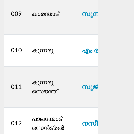
സുനില്‍ കുന്നരു
009
കാരന്താട്
എം രമേശൻ
010
കുന്നരു
കുന്നരു
സുജിത കെ
011
സൌത്ത്
പാലക്കോട്
നസീമ സി
012
സെന്‍ട്രൽ