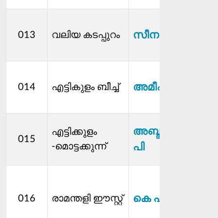
സീന പി
013
വലിയ കടപ്പുറം
അമീഫ കെ
014
എട്ടികുളം ബീച്ച്
അബ്ദുല്‍ അസീസ
എട്ടിക്കുളം
015
-മൊട്ടക്കുന്ന്
പി
കെ പി ദിനേശ൯
016
രാമന്തളി ഈസ്റ്റ്