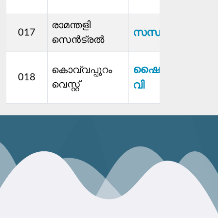
രാമന്തളി
സന്ധ്യ എസ്
017
സെന്‍ട്രൽ
ഷൈലജ എ കെ
കൊവ്വപ്പുറം
018
വെസ്റ്റ്
വി