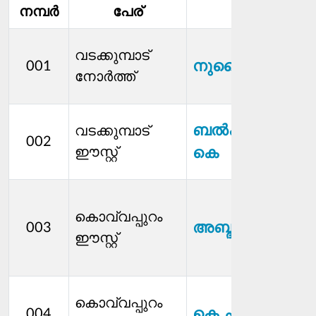
നമ്പര്‍
പേര്
മെമ്പര്‍
വടക്കുമ്പാട്
നുസൈബ.സി.പി
001
നോര്‍ത്ത്
ബല്‍ക്കീസ് കെ
വടക്കുമ്പാട്
002
ഈസ്റ്റ്
കെ
കൊവ്വപ്പുറം
അബ്ദുള്‍റഹിമാ
003
ഈസ്റ്റ്
കൊവ്വപ്പുറം
കെ ചന്ദ്രൻ
004