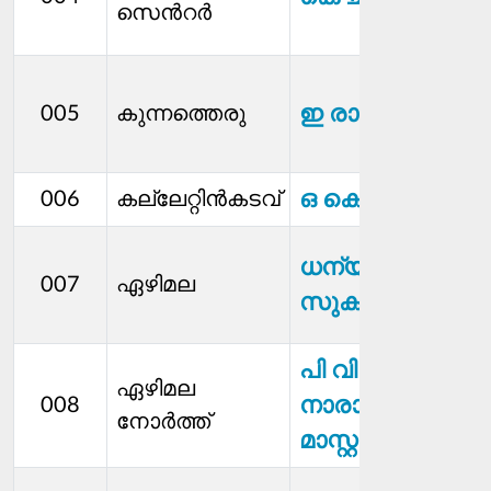
സെന്‍റർ
ഇ രാജൻ
005
കുന്നത്തെരു
ഒ കെ ശശി
006
കല്ലേറ്റിന്‍കടവ്
ധന്യ
007
ഏഴിമല
സുകുമാര൯
പി വി
ഏഴിമല
നാരായണൻ
008
നോർത്ത്
മാസ്റ്റർ