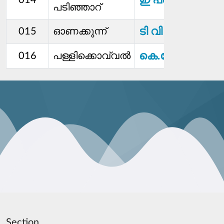
ഇ പ്രഭാവതി
014
പടിഞ്ഞാറ്
ടി വി ചന്ദ്രമതി
015
ഓണക്കുന്ന്
കെ.ശോഭ
016
പള്ളിക്കൊവ്വൽ
Section