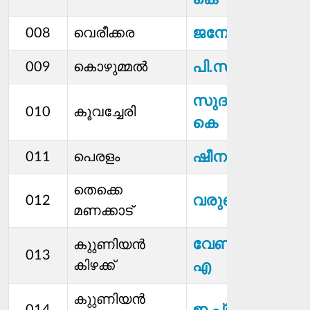
ജനേഷ് കെ
008
വെരീക്കര
പി.സുലോചന
009
കൊഴുമ്മൽ
സുദാമണി ആര്‍
010
കൂവച്ചേരി
കെ
ഷീന കെ പി
011
പെരളം
തെക്കെ
വരുൺ ചന്ദ്രൻ
012
മണക്കാട്
വേണുഗോപാലന്
കുുണിയന്‍
013
കിഴക്ക്
എ
കുുണിയന്‍