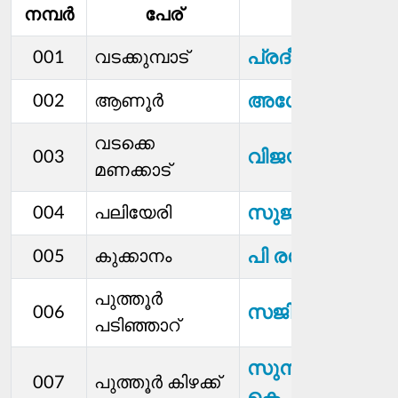
നമ്പര്‍
പേര്
മെമ്പര്‍
പ്രദീപൻ
001
വടക്കുമ്പാട്
അശോകൻ
002
ആണൂർ
വടക്കെ
വിജയകുമാർ
003
മണക്കാട്
സുജാത പി യു
004
പലിയേരി
പി രമേശൻ
005
കുക്കാനം
പുത്തൂർ
സജിനി കെ
006
പടിഞ്ഞാറ്
സുനിമോള്‍ എ
007
പുത്തൂർ കിഴക്ക്
കെ