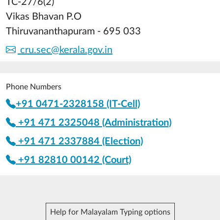
TC-27/6(2)
Vikas Bhavan P.O
Thiruvananthapuram - 695 033
cru.sec@kerala.gov.in
Phone Numbers
+91 0471-2328158 (IT-Cell)
+91 471 2325048 (Administration)
+91 471 2337884 (Election)
+91 82810 00142 (Court)
Help for Malayalam Typing options