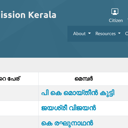
ission Kerala
Citizen
About
Resources
O
റെ പേര്
മെമ്പര്‍
പി കെ മൊയ്തീന്‍ കുട്ടി
ജയശ്രീ വിജയൻ
കെ രഘുനാഥൻ