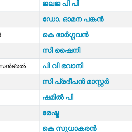
ജലജ പി പി
ഡോ. ഓമന പങ്കൻ
കെ ഭാർഗ്ഗവൻ
ൽ
സി ഷൈനി
പി വി ഭവാനി
 സെൻട്രൽ
സി പ്രദീപൻ മാസ്റ്റർ
ഷമില്‍ പി
രേഷ്മ
കെ സുധാകരൻ