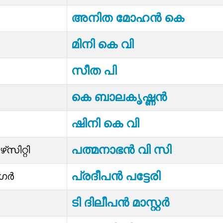
അനിത മോഹൻ കെ
മിനി കെ വി
സീത പി
കെ ബാലകൃഷ്ണൻ
ഷിനി കെ വി
പത്മനാഭൻ വി സി
‍സിറ്റി
പ്രദീപൻ പട്ടേരി
നഗർ
ടി ദിലീപൻ മാസ്റ്റർ