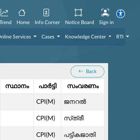
Trend
Home
Info Corner
Notice Board
Sign in
nline Services
Cases
Knowledge Center
RTI
Back
സ്ഥാനം
പാർട്ടി
സംവരണം
CPI(M)
ജനറൽ
CPI(M)
സ്‌ത്രീ
CPI(M)
പട്ടികജാതി