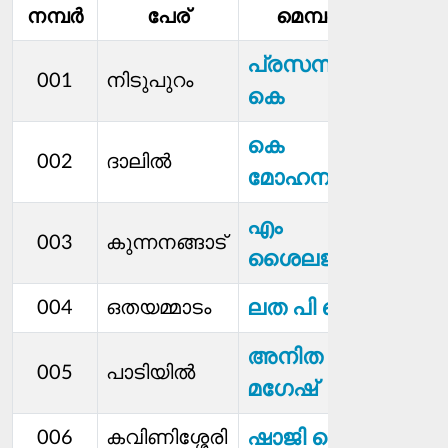
നമ്പര്‍
പേര്
മെമ്പര്‍
സ്ഥാ
പ്രസന്ന
001
നിടുപുറം
കെ
കെ
002
ദാലിൽ
മോഹനൻ
എം
003
കുന്നനങ്ങാട്
ശൈലജ
ലത പി കെ
004
ഒതയമ്മാടം
അനിത
005
പാടിയിൽ
മഗേഷ്
ഷാജി കെ
006
കവിണിശ്ശേരി