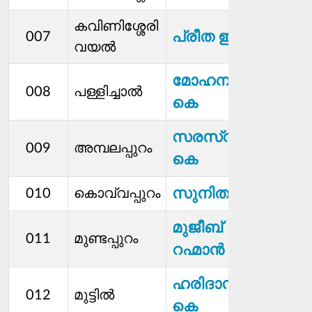
കവിണിശ്ശേരി
പ്രീത ഇ വി
007
വയൽ
മോഹനന്‍
008
പള്ളിച്ചാൽ
കെ
സരസ്വതി
009
അമ്പലപ്പുറം
കെ
സുനിത പി
010
കൊവ്വപ്പുറം
മുജീബ്
011
മുണ്ടപ്പുറം
റഹ്മാൻ
ഹരിദാസൻ
012
മുട്ടിൽ
കെ