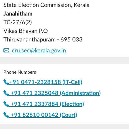
State Election Commission, Kerala
Janahitham
TC-27/6(2)
Vikas Bhavan P.O
Thiruvananthapuram - 695 033
cru.sec@kerala.gov.in
Phone Numbers
+91 0471-2328158 (IT-Cell)
+91 471 2325048 (Administration)
+91 471 2337884 (Election)
+91 82810 00142 (Court)