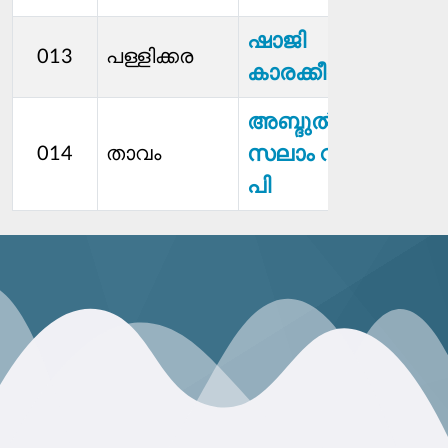
ഷാജി
013
പള്ളിക്കര
കാരക്കീൽ
അബ്ദുൽ
സലാം വി
014
താവം
പി