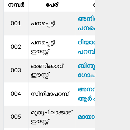
നമ്പര്‍
പേര്
മെമ്പര്‍
അനിൽ
001
പനപ്പെട്ടി
പനപ്പെട്ടി
റിയാസ്
പനപ്പെട്ടി
002
ഈസ്റ്റ്
പറമ്പിൽ
ബിന്ദു
ഭരണിക്കാവ്
003
ഈസ്റ്റ്
ഗോപാലകൃഷ്ണൻ
അനന്തലക്ഷ്മി
004
സിനിമാപറമ്പ്
ആര്‍ എസ്
മുതുപിലാക്കാട്
മായാദേവി എസ്
005
ഈസ്റ്റ്