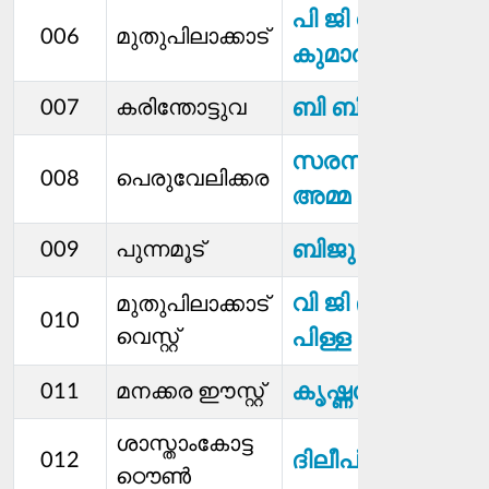
പി ജി വിനോദ്
006
മുതുപിലാക്കാട്
കുമാർ
ബി ബിനോയ്
007
കരിന്തോട്ടുവ
സരസ്വതി
008
പെരുവേലിക്കര
അമ്മ ടീച്ചർ
ബിജു ലൂക്കോസ്
009
പുന്നമൂട്
വി ജി ഭാര്‍ഗവന്‍
മുതുപിലാക്കാട്
010
വെസ്റ്റ്
പിള്ള
കൃഷ്ണലേഖ
011
മനക്കര ഈസ്റ്റ്
ശാസ്താംകോട്ട
ദിലീപ് കുമാർ
012
ഠൌൺ