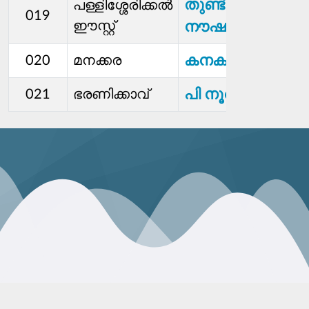
തുണ്ടിൽ
പള്ളിശ്ശേരിക്കല്‍
019
ഈസ്റ്റ്
നൗഷാദ്
കനകമ്മ
020
മനക്കര
പി നൂറുദ്ദീന്‍കുട്ടി
021
ഭരണിക്കാവ്