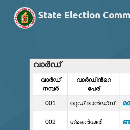
State Election Comm
വാര്‍ഡ്
വാര്‍ഡ്‌
വാര്‍ഡിൻറെ
നമ്പര്‍
പേര്
മ
001
വുഡ് ലാന്‍ഡ്സ്
അ
002
ഗ്ലെന്‍മേരി