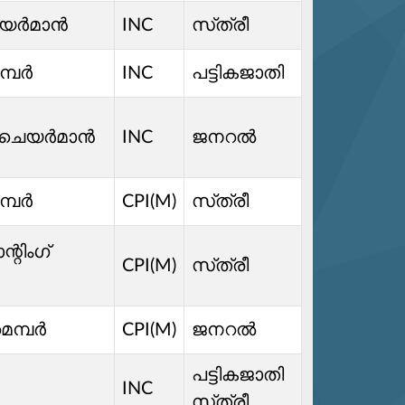
ിചെയർമാൻ
INC
സ്‌ത്രീ
െമ്പർ
INC
പട്ടികജാതി
ിറ്റിചെയർമാൻ
INC
ജനറൽ
െമ്പർ
CPI(M)
സ്‌ത്രീ
്റിംഗ്
CPI(M)
സ്‌ത്രീ
മെമ്പർ
CPI(M)
ജനറൽ
പട്ടികജാതി
INC
സ്‌ത്രീ