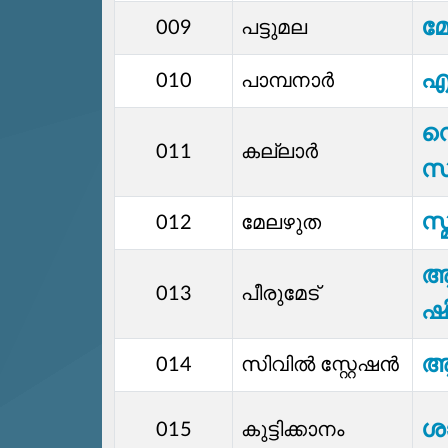
മേ
009
പട്ടുമല
എ
010
പാമ്പനാർ
ന
011
കല്ലാർ
സ
സ
012
മേലഴുത
ആ
013
പീരുമേട്
ഷ
ആ
014
സിവില്‍ സ്റ്റേഷൻ
ശാ
015
കുട്ടിക്കാനം