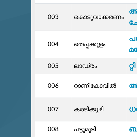
അ
003
കൊടുവാക്കരണം
ച
പവ
004
തെപ്പക്കുളം
മ
റ്
005
ലാഡ്രം
അ
006
റാണികോവിൽ
ധന
007
കരടിക്കുഴി
ബി
008
പട്ടുമുടി