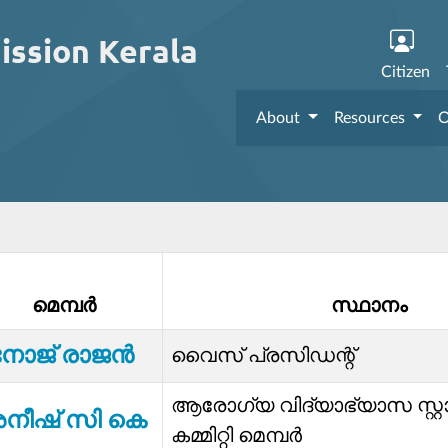
ission Kerala
Citizen
About
Resources
O
മെമ്പര്‍
സ്ഥാനം
നോജ് രാജൻ
വൈസ് പ്രസിഡന്റ്‌
ആരോഗ്യ വിദ്യാഭ്യാസ സ്റ്റാന
നീഷ് സി കെ
കമ്മിറ്റി മെമ്പർ