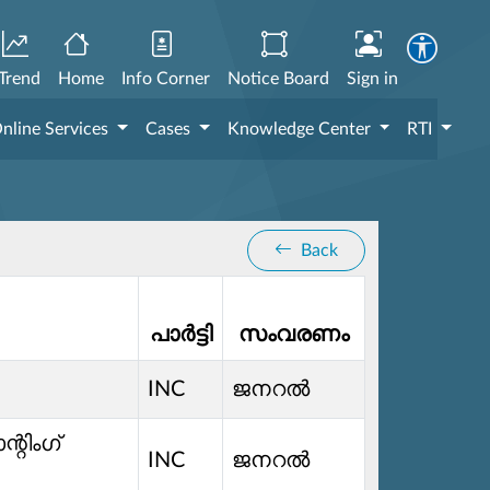
Trend
Home
Info Corner
Notice Board
Sign in
nline Services
Cases
Knowledge Center
RTI
Back
പാർട്ടി
സംവരണം
INC
ജനറൽ
്റിംഗ്
INC
ജനറൽ