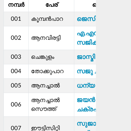
നമ്പര്‍
പേര്
മെമ്പര്‍
ജെസി
001
കൂമ്പന്‍പാറ
എ.എൻ.
002
ആനവിരട്ടി
സജികുമാർ
ജാസ്മി അമാൻ
003
ചെങ്കുളം
സജു ചാക്കോ
004
തോക്കുപാറ
ധന്യ
005
ആനച്ചാൽ
ജയൻ
ആനച്ചാല്‍
006
സൌത്ത്
ചക്രപാണി
സുജാത
007
ഈട്ടിസിറ്റി