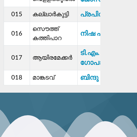
പ്രപിത പീറ്റർ
015
കല്ലാര്‍കുട്ടി
സൌത്ത്
നിഷ പി എസ്
016
കത്തിപാറ
ടി.എം.
017
ആയിരമേക്കർ
ഗോപാലകൃഷ്ണൻ
ബിന്ദു രാജേഷ്
018
മാങ്കടവ്