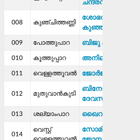
ചന്ദ്രൻ
ശോഭന
008
കുഞ്ചിത്തണ്ണി
കുഞ്ഞുമോൻ
ബിജു പി.കെ.
009
പോത്തുപാറ
അനില
010
കൂത്തുപ്പാറ
ജോര്‍ജ് തോമസ്
011
വെള്ളത്തൂവൽ
ബിനോയി
012
മുതുവാന്‍കുടി
ദേവസ്യ
ഖൈറുന്നീസ
013
ശല്യാംപാറ
സോമി
വെസ്റ്റ്
014
വെളളത്തൂവൽ
ജോസഫ്