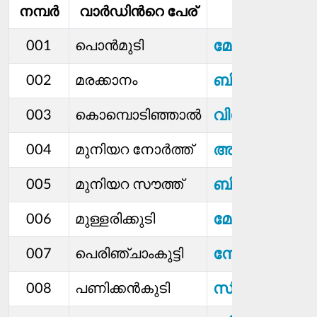
നമ്പര്‍
വാര്‍ഡിൻറെ പേര്
മെമ്പര്‍
മേഴ്​സി ജോസ
001
പൊന്‍മുടി
ബിന്ദു ജിജി
002
മരക്കാനം
വിൻസെൻറ്
003
കൊമ്പൊടിഞ്ഞാൽ
അച്ചാമ്മ ജോയ
004
മുനിയറ നോര്‍ത്ത്
ബിന്ദു അശ
005
മുനിയറ സൗത്ത്
മേഴ്സി ആൻ്റണ
006
മുള്ളരിക്കുടി
സോണിയ
007
പെരിഞ്ചാംകുട്ടി
സി കെ പ്രസാ
008
പണിക്കന്‍കുടി