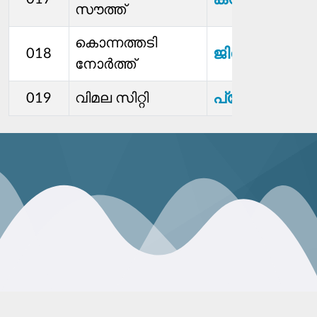
സൗത്ത്
കൊന്നത്തടി
ജിജോ മാധവ
018
നോര്‍ത്ത്
പ്രേംകുമാർ
019
വിമല സിറ്റി