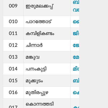
ബിജു
009
ഇരുമലക്കപ്പ്
വള്ളോംപുരയ
ഷൈജോ ഇരു
010
പാറത്തോട്
ജിതിൻ സി.ക
011
കമ്പിളികണ്ടം
ജോബി അഗസ്റ്
012
ചിന്നാർ
മോളി
013
മങ്കുവ
മിനി റോയി
014
പനംകുട്ടി
ബിന്ദു ബിജു
015
മുക്കുടം
കെ പി ശ്രീ
016
മുതിരപ്പുഴ
കൊന്നത്തടി
കവിത കെ എ
017