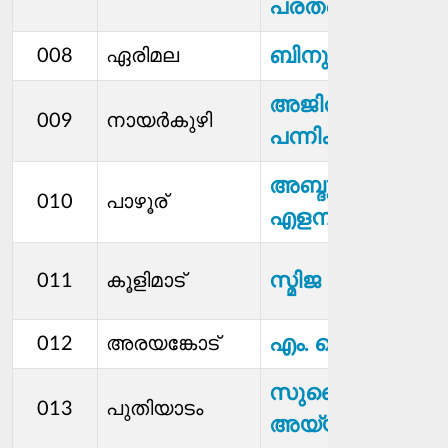
പരതപൊയിൽ
ബിനുദേവ്
008
ഏരിമല
അജിത്ത്
009
നായര്‍കുഴി
പന്നിക്കുഴിക്കര
അബ്ദുൽ അസീസ
010
പാഴൂര്
എളമ്പിലാശേരി
സ്മിജ ചെമ്പാട്ടുകു
011
കൂളിമാട്
എം. കെ. നദീറ
012
അരയങ്കോട്
സുബൈദ
013
പുതിയാടം
അയ്യപ്പന്‍കുളങ