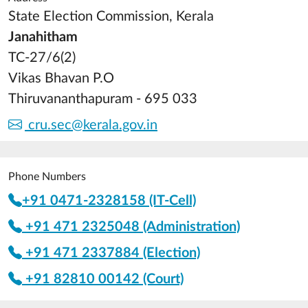
State Election Commission, Kerala
Janahitham
TC-27/6(2)
Vikas Bhavan P.O
Thiruvananthapuram - 695 033
cru.sec@kerala.gov.in
Phone Numbers
+91 0471-2328158 (IT-Cell)
+91 471 2325048 (Administration)
+91 471 2337884 (Election)
+91 82810 00142 (Court)