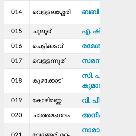
ബബില ഷജിൻ
014
വെള്ളലശ്ശേരി
എ. ഷിജുലാൽ
015
ചൂലൂര്
രമേശൻ. വി. കെ
016
ചെട്ടിക്കടവ്
സരസ. പി. കെ
017
വെള്ളന്നൂര്
സി. പി. സന്തോഷ
018
കൂഴക്കോട്
കുമാർ
വി. പി. പുഷ്പവ
019
കോഴിമണ്ണ
അനീഷ്
020
ചാത്തമംഗലം
നാരായണന്‍
021
വേങ്ങേരി മഠം