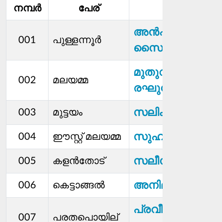
നമ്പര്‍
പേര്
മെമ്പര്‍
അന്‍ഷിദ
001
പുള്ളന്നൂർ
സൈനുദ്ധീൻ
മുതുവന
002
മലയമ്മ
രഘുനാഥൻ
സലിം കുന്നത്ത്
003
മുട്ടയം
സുഹറാബി അമീ
004
ഈസ്റ്റ് മലയമ്മ
സലീന നൂറുദ്ദീൻ
005
കളന്‍തോട്
അനില ശ്രീധര
006
കെട്ടാങ്ങൽ
പ്രവീണ്‍
007
പരതപൊയില്