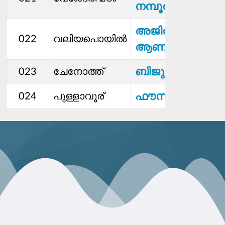
നമ്പൂതിരി
അജിത
022
വലിയപൊയിൽ
ആണിയംവീട്ടിൽ
ബിജു
023
ചേനോത്ത്
ഫൗസിയ മുഹമ്മദ
024
പുള്ളാവൂര്