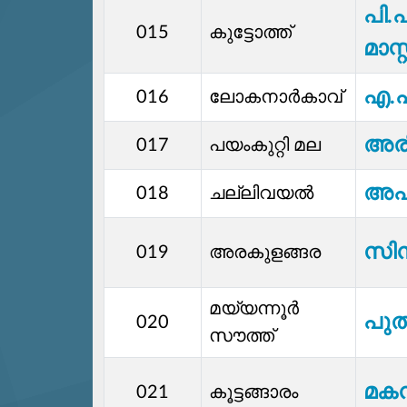
പി.
015
കുട്ടോത്ത്
മാസ്റ
എ.പ
016
ലോകനാർകാവ്
അരി
017
പയംകുറ്റി മല
അപ
018
ചല്ലിവയൽ
സിന്
019
അരകുളങ്ങര
മയ്യന്നൂർ
പുത
020
സൗത്ത്
മകന
021
കൂട്ടങ്ങാരം