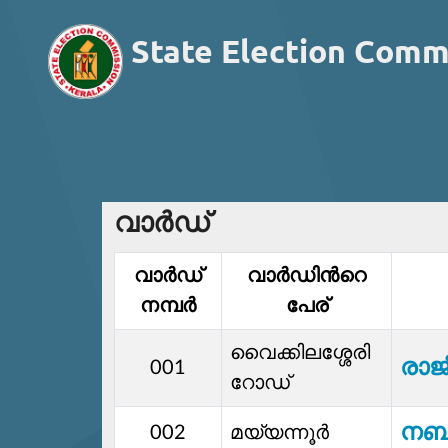
State Election Comm
വാര്‍ഡ്
വാര്‍ഡ്‌
വാര്‍ഡിൻറെ
നമ്പര്‍
പേര്
വൈക്കിലശ്ശേരി
രാജീ
001
റോ‍ഡ്
നബ
002
മയ്യന്നൂർ