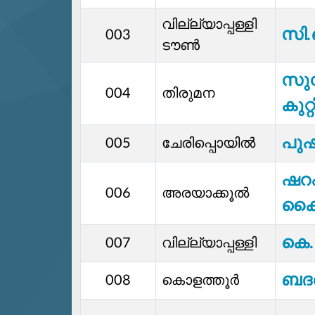
വില്ല്യാപ്പള്ളി
സി.
003
ടൗൺ
സു
004
തിരുമന
കുറ
പുഷ
005
ചേരിപ്പൊയിൽ
ഷറഫ
006
അരയാക്കൂൽ
കൈ
കെ.
007
വില്ല്യാപ്പള്ളി
ബദര
008
കൊളത്തൂർ