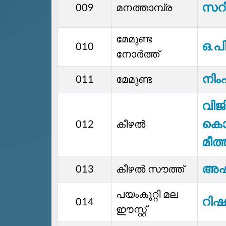
സറീ
009
മനത്താമ്പ്ര
മേമുണ്ട
ഒ.പ
010
നോർത്ത്
നിം
011
മേമുണ്ട
വിജ
കൊ
012
കീഴൽ
മീത
അഷ്
013
കീഴൽ സൗത്ത്
പയംകുറ്റി മല
റിഷ
014
ഈസ്റ്റ്