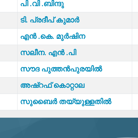
പി .വി .ബിന്ദു
ടി. പ്രദീപ് കുമാർ
എൻ .കെ. മുർഷിന
സലീന. എൻ .പി
സൗദ പുത്തൻപുരയിൽ
അഷ്‌റഫ് കൊറ്റാല
സുബൈർ തയ്യുള്ളതിൽ