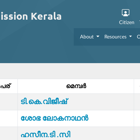
ission Kerala
Citizen
About
Resources
O
േര്
മെമ്പര്‍
ടി.കെ.വിജീഷ്
ശോഭ ലോകനാഥൻ
ഹസീന.ടി .സി