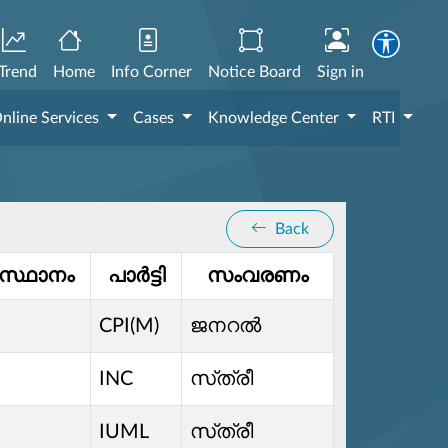
Trend
Home
Info Corner
Notice Board
Sign in
nline Services
Cases
Knowledge Center
RTI
Back
സ്ഥാനം
പാർട്ടി
സംവരണം
CPI(M)
ജനറൽ
INC
സ്‌ത്രീ
IUML
സ്‌ത്രീ