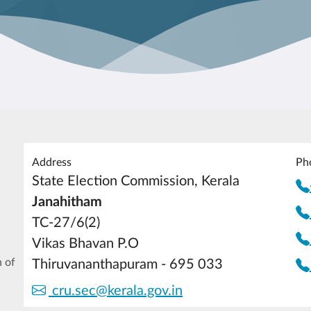
Address
Ph
State Election Commission, Kerala
Janahitham
TC-27/6(2)
Vikas Bhavan P.O
 of
Thiruvananthapuram - 695 033
cru.sec@kerala.gov.in