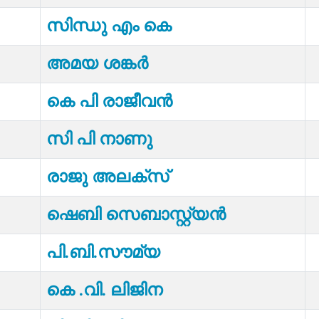
സിന്ധു എം കെ
അമയ ശങ്കർ
കെ പി രാജീവൻ
സി പി നാണു
രാജു അലക്സ്
ഷെബി സെബാസ്റ്റ്യൻ
പി.ബി.സൗമ്യ
കെ .വി. ലിജിന