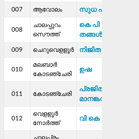
സുധ എ പി
007
ആവോലം
കെ പി സി
ചാലപ്പുറം
008
സൌത്ത്
തങ്ങൾ
നിജിത
009
ചെറുവെളളൂർ
മലബാർ
ഉഷ
010
കോടഞ്ചേരി
പ്രജിത
011
കോടഞ്ചേരി
മാനങ്കരമലോൽ
വെളളൂർ
വി കെ രജീഷ്
012
നോർത്ത്
ചാലപ്രം