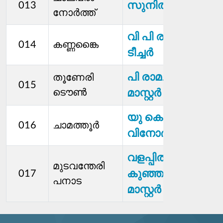
സുനിൽ
013
നോർത്ത്
വി പി രഞ്ജിഷ
014
കണ്ണങ്കൈ
ടീച്ചർ
പി രാമചന്ദ്രന്‍
തൂണേരി
015
ടൌൺ
മാസ്റ്റർ
യു കെ
016
ചാമത്തൂർ
വിനോദ്കുമാർ
വളപ്പിൽ
മുടവന്തേരി
കുഞ്ഞമ്മദ്
017
പ
പനാട
മാസ്റ്റർ