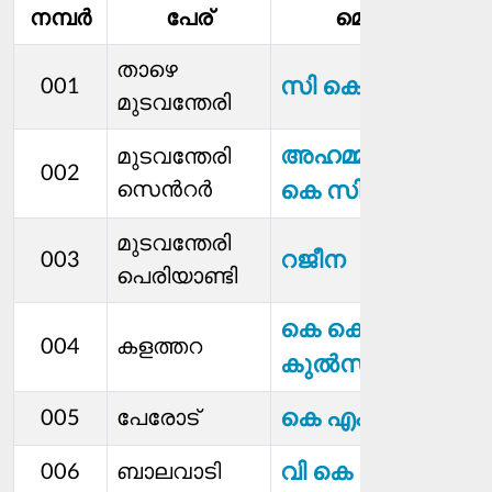
നമ്പര്‍
പേര്
മെമ്പര്‍
താഴെ
സി കെ റംഷിന
001
മുടവന്തേരി
അഹമ്മദ് സി
മുടവന്തേരി
002
സെൻറർ
കെ സി
മുടവന്തേരി
റജീന
003
പെരിയാണ്ടി
കെ കെ
004
കളത്തറ
കുല്‍സു ടീച്ചർ
കെ എം സമീർ
005
പേരോട്
വി കെ ബിന്ദു
006
ബാലവാടി