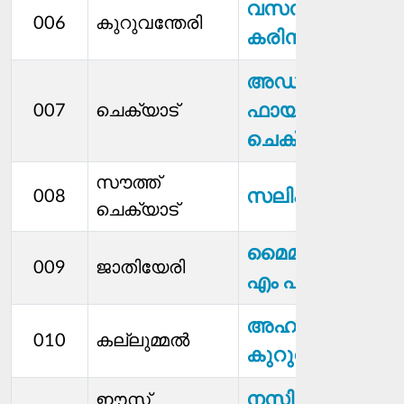
വസന്ത
006
കുറുവന്തേരി
കരിന്ത്രയിൽ
അഡ്വ.
ഫായിസ്
007
ചെക്യാട്
ചെക്യാട്
സൗത്ത്
സലിം
008
ചെക്യാട്
മൈമുനത്ത്
009
ജാതിയേരി
എം പി
അഹമ്മദ്
010
കല്ലുമ്മൽ
കുറുവയിൽ
നസിയത്ത്
ഈസ്റ്റ്