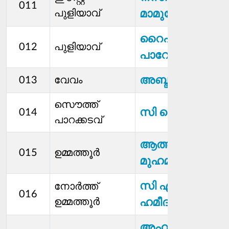
011
പുളിയാവ്
മാമുണ്ടേരി
റൈഹാനത്ത്
012
പുളിയാവ്
പാറേമ്മൽ
അബ്ദുള്ള
013
വേവം
സൌത്ത്
സി കെ ജമീല
014
പാറക്കടവ്
ആത്തിക്ക
015
ഉമ്മത്തൂർ
മുഹമ്മദ്
സി എച്ച്
നോര്‍ത്ത്
016
ഉമ്മത്തൂർ
ഹമീദ് മാസ്റ്റർ
അഹമ്മദ്