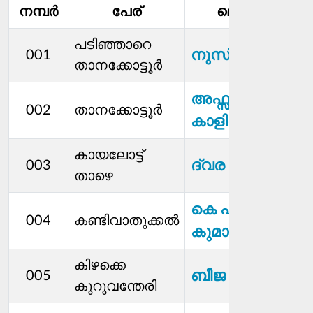
നമ്പര്‍
പേര്
മെമ്പര്‍
സ
പടിഞ്ഞാറെ
നുസ്‌രത്ത്
001
താനക്കോട്ടൂർ
അഫ്സത്ത്
002
താനക്കോട്ടൂർ
കാളിയേടത്ത്
കായലോട്ട്
ദ്വര കെ
003
താഴെ
കെ പി
004
കണ്ടിവാതുക്കൽ
കുമാരൻ
കിഴക്കെ
ബീജ കെ
005
കുറുവന്തേരി