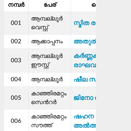
നമ്പര്‍
പേര്
മെമ്പര്‍
ആമ്പല്ലൂര്‍
സ്മിത രാംലാൽ
001
വെസ്റ്റ്
അതുല്‍ പി ആർ
002
ആക്കാപ്പനം
കര്‍ണ്ണകി
ആമ്പല്ലൂര്‍
003
ഈസ്റ്റ്
രാഘവൻ
ഷീല സത്യൻ
004
ആമ്പല്ലൂർ
കാഞ്ഞിരമറ്റം
ജിനോ ഡോണർ
005
സെന്‍റർ
ഷഹന
കാഞ്ഞിരമറ്റം
006
സൗത്ത്
അൽത്താഫ്