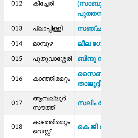
(സാബു
012
കീച്ചേരി
പുത്തൻപുരയിൽ)
സഞ്ചു അജയൻ
013
പ്ലാപ്പിള്ളി
ലീല ഗോപാലൻ
014
മാമ്പുഴ
ബിന്ദു സജീവ്
015
പുതുവാശ്ശേരി
സൈബ
016
കാഞ്ഞിരമറ്റം
താജൂദ്ദീൻ
ആമ്പല്ലൂർ
സലിം അലി
017
സൗത്ത്
കാഞ്ഞിരമറ്റം
കെ ജി രാജീവ്
018
വെസ്റ്റ്