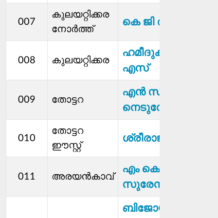
കുലയറ്റിക്കര
കെ ജി രഞ്ജിത്ത്
007
നോർത്ത്
ഹമീദുകുട്ടി എം
008
കുലയറ്റിക്കര
എസ്
എൻ സി വേണു
009
തോട്ടറ
നെടുന്തോട്ടിൽ
തോട്ടറ
ശ്രീരാജ് കെ ആർ
010
ഈസ്റ്റ്
എം കെ
011
അരയന്‍കാവ്
സുരേന്ദ്രൻ
ബിജോയ്കുമാർ