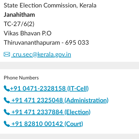
State Election Commission, Kerala
Janahitham
TC-27/6(2)
Vikas Bhavan P.O
Thiruvananthapuram - 695 033
cru.sec@kerala.gov.in
Phone Numbers
+91 0471-2328158 (IT-Cell)
+91 471 2325048 (Administration)
+91 471 2337884 (Election)
+91 82810 00142 (Court)