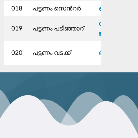
ലൈബി സാ
018
പട്ടണം സെന്‍റർ
സുജ
019
പട്ടണം പടിഞ്ഞാറ്
ജയകുമാർ
ആശാദേവി
020
പട്ടണം വടക്ക്