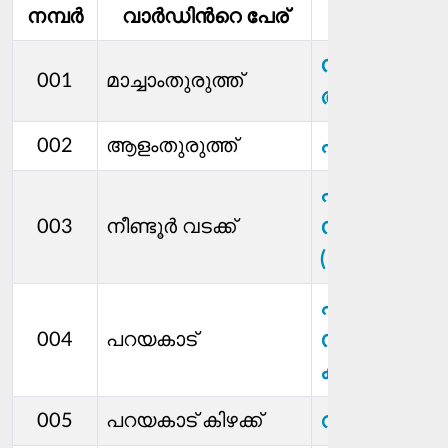
നമ്പര്‍
വാര്‍ഡിൻറെ പേര്
മെമ്പര്‍
സി സി
001
മാച്ചാംതുരുത്ത്
അനിരുദ്ധൻ
എ ഐ നിഷാ
002
ആളംതുരുത്ത്
എം എസ്
സജീവ്
003
നീണ്ടൂര്‍ വടക്ക്
(അണ്ണൻ)
പി ഡി
സന്തോഷ്
004
പറയകാട്
കുമാർ
റീന ലൂയീസ്
005
പറയകാട് കിഴക്ക്