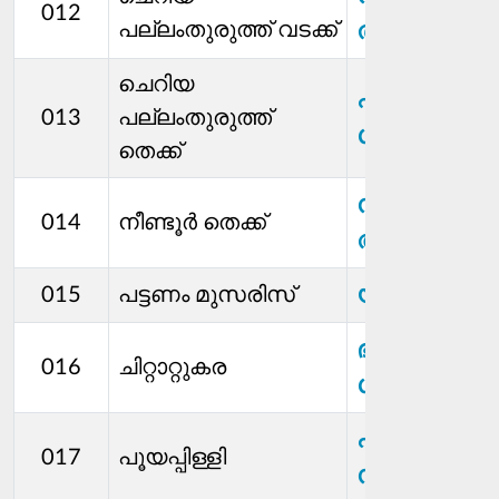
012
പല്ലംതുരുത്ത് വടക്ക്
താമരപ്പിള്ളി
ചെറിയ
ഷീല
013
പല്ലംതുരുത്ത്
ശ്രീവത്സൻ
തെക്ക്
സിംല
014
നീണ്ടൂര്‍ തെക്ക്
അൻസാർ
യു കെ മദ
015
പട്ടണം മുസരിസ്
ഭാനുമതി
016
ചിറ്റാറ്റുകര
ശിവൻ
എൻ കെ
017
പൂയപ്പിള്ളി
സാബു