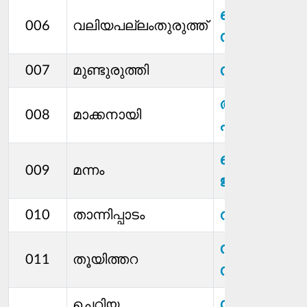
ഷൈലജ
006
വലിയപല്ലംതുരുത്ത്
സന്തോഷ്
സൗമ്യ സിജ
007
മുണ്ടുരുത്തി
അരുൺമോ
008
മാക്കനായി
എം വി
ഷെറീന
009
മന്നം
ജബ്ബാർ
റിസ റഫീക്
010
താന്നിപ്പാടം
സിന്ധു
011
തൂയിത്തറ
സുനിൽകുമ
സനീഷ്
ചെറിയ