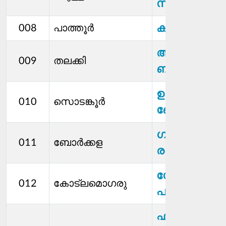
സാമാനി
കുഞ്ഞാമിന
008
പാത്തൂർ
അബ്ദുല്‍ മജീദ
009
തലക്കി
ബി എ
ഉമ്മർ
010
സൊടങ്കൂർ
ബോർക്കള
ഗായത്രി
011
ബോര്‍ക്കള
രവീന്ദ്ര
ഗോപാലകൃഷ്
012
കോട്ലമൊഗരു
പജ്വാ
ഫാത്തിമത്