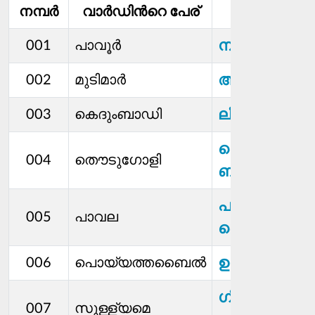
നമ്പര്‍
വാര്‍ഡിൻറെ പേര്
മെമ്പര്‍
നാരായണ
001
പാവൂർ
അബുബക്കർ
002
മുടിമാർ
ലീന ടെല്ലിസ
003
കെദുംബാഡി
കെ രസ്‌വീന
004
തൌടുഗോളി
ബാനു
പൂര്‍ണിമ എസ
005
പാവല
ബെരിഞ്ച
ഉമേഷ് ഷെട്ടി
006
പൊയ്യത്തബൈൽ
ഗീത വി ആര്
007
സുള്ള്യമെ