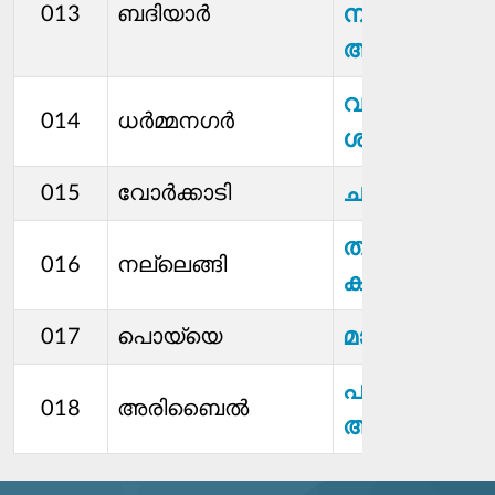
നസീമ
013
ബദിയാർ
അഷ്‌റഫ്
വസന്തി
014
ധർമ്മനഗർ
ശ്രീധർ
ചന്ദ്രശേഖര
015
വോര്‍ക്കാടി
തുളസി
016
നല്ലെങ്ങി
കുമാരി കെ
മാലതി കെ
017
പൊയ്യെ
പുരുഷൊത്ത
018
അരിബൈൽ
അരിബയിൽ