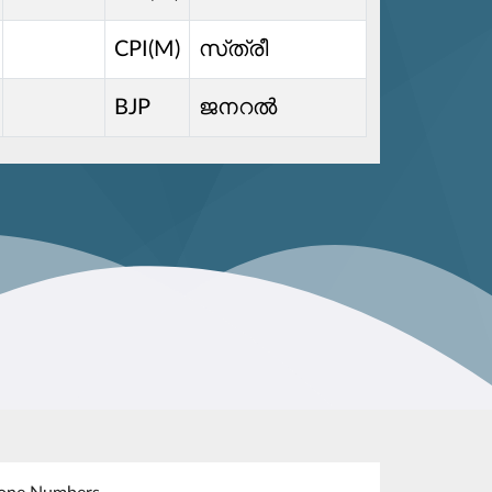
CPI(M)
സ്‌ത്രീ
BJP
ജനറൽ