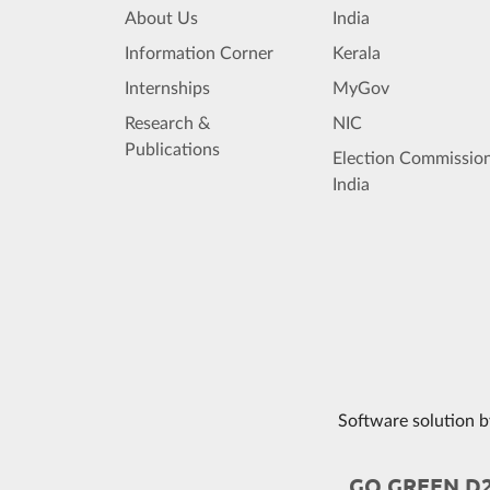
About Us
India
Information Corner
Kerala
Internships
MyGov
Research &
NIC
Publications
Election Commission
India
Software solution 
GO GREEN D24