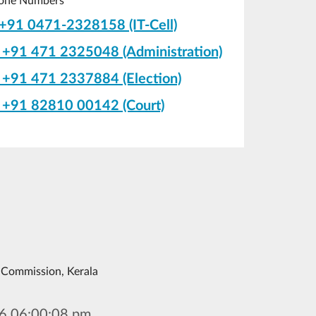
one Numbers
+91 0471-2328158 (IT-Cell)
+91 471 2325048 (Administration)
+91 471 2337884 (Election)
+91 82810 00142 (Court)
 Commission, Kerala
6 06:00:08 pm