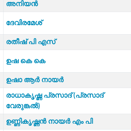
അനിയൻ
ദേവിരമേശ്
രതീഷ് പി എസ്
ഉഷ കെ കെ
ഉഷാ ആർ നായർ
രാധാകൃഷ്ണ പ്രസാദ് (പ്രസാദ്
വേരുങ്കൽ)
ഉണ്ണികൃഷ്ണന്‍ നായർ എം പി