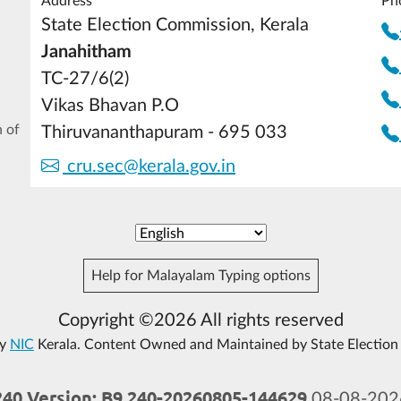
Address
Ph
State Election Commission, Kerala
Janahitham
TC-27/6(2)
Vikas Bhavan P.O
 of
Thiruvananthapuram - 695 033
cru.sec@kerala.gov.in
Help for Malayalam Typing options
Copyright ©2026 All rights reserved
by
NIC
Kerala. Content Owned and Maintained by State Election
0 Version: B9.240-20260805-144629
08-08-202