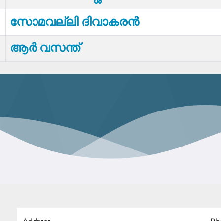
സോമവല്ലി ദിവാകരൻ
ആർ വസന്ത്