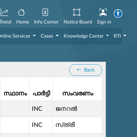
Trend
Home
Info Corner
Notice Board
Sign in
nline Services
Cases
Knowledge Center
RTI
Back
സ്ഥാനം
പാർട്ടി
സംവരണം
INC
ജനറൽ
INC
സ്‌ത്രീ