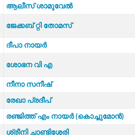
ആലീസ് ശാമുവേൽ
ജേക്കബ് റ്റി തോമസ്
ദീപാ നായർ
ശോഭന വി എ
നീനാ സനീഷ്
രേഖാ പ്രദീപ്
രഞ്ജിത്ത് എം നായർ (കൊച്ചുമോൻ)
ശ്രീനി ചാണ്ടിശ്ശേരി