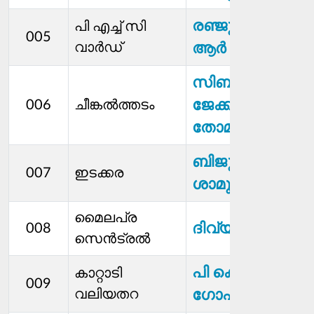
രഞ്ജു സി
പി എച്ച് സി
005
വാർഡ്
ആർ
സിബി
ജേക്കബ്ബ്
006
ചീങ്കൽത്തടം
തോമസ്
ബിജു
007
ഇടക്കര
ശാമുവേൽ
മൈലപ്ര
ദിവ്യാ സി
008
സെൻട്രൽ
പി കെ
കാറ്റാടി
009
വലിയതറ
ഗോപി