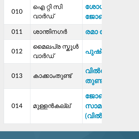
ശോശാമ്മ
ഐ റ്റി സി
010
വാർഡ്
ജോൺസൺ
രമാ ദേവി
011
ശാന്തിനഗർ
മൈലപ്ര സ്കൂൾ
പുഷ്പലത
012
വാര്‍ഡ്
വിൽസൺ
013
കാക്കാംതുണ്ട്
തുണ്ടിയത്ത്
ജോൺ എം
സാമുവേൽ
014
മുള്ളന്‍കല്ല്
(വിൽസൺ)