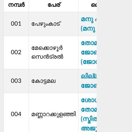
നമ്പര്‍
പേര്
മെമ്പര്‍
സ
മനു പി എം
001
പേഴുംകാട്
(മനു മോനി)
തോമസ് പി
മേക്കൊഴൂര്‍
ജോൺ
002
സെൻട്രൽ
(ജോസ്)
ലില്ലിക്കുട്ടി
003
കോട്ടമല
ജോൺ
ശോശാമ്മ
തോമസ്
004
മണ്ണാറക്കുളഞ്ഞി
(സ്മിത
അജൂസ്)