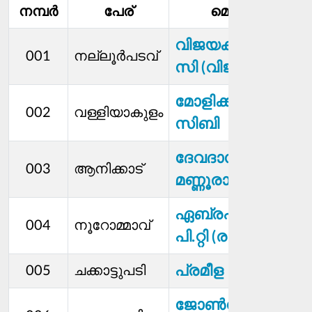
നമ്പര്‍
പേര്
മെമ്പര്‍
സ
വിജയകുമാര്‍ റ്റി.
001
നല്ലൂര്‍പടവ്
സി (വിജയൻ)
മോളിക്കുട്ടി
002
വള്ളിയാകുളം
സിബി
ദേവദാസ്
003
ആനിക്കാട്
മണ്ണൂരാൻ
ഏബ്രഹാം
004
നൂറോമ്മാവ്
പി.റ്റി (രാജൻ)
പ്രമീള
005
ചക്കാട്ടുപടി
ജോണ്‍സ് റജി