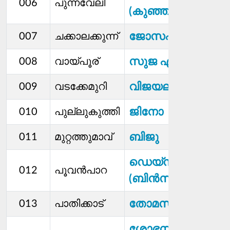
006
പുന്നവേലി
(കുഞ്ഞുസാർ)
ജോസഫ്
007
ചക്കാലക്കുന്ന്
സുജ എച്ച്
008
വായ്പൂര്
വിജയലക്ഷ്മി
009
വടക്കേമുറി
ജിനോ
010
പുല്ലുകുത്തി
ബിജു
011
മുറ്റത്തുമാവ്
ഡെയ്സി
012
പൂവന്‍പാറ
(ബിൻസി)
തോമസ് (എബി)
013
പാതിക്കാട്
ശോഭനാകുമാരി