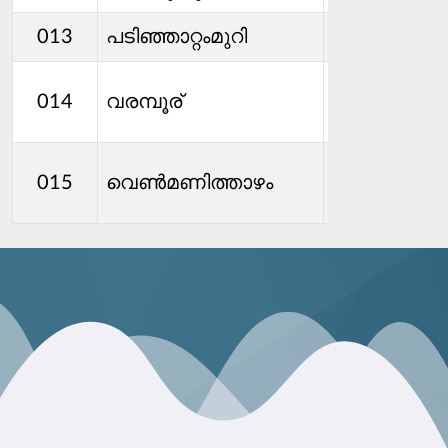
വിജയകുമ
013
പടിഞ്ഞാറ്റംമുറി
ദിലീപ്
014
വരമ്പൂര്
ഗാർഡൻസ
കല
015
വെണ്‍മണിത്താഴം
നാരായണന