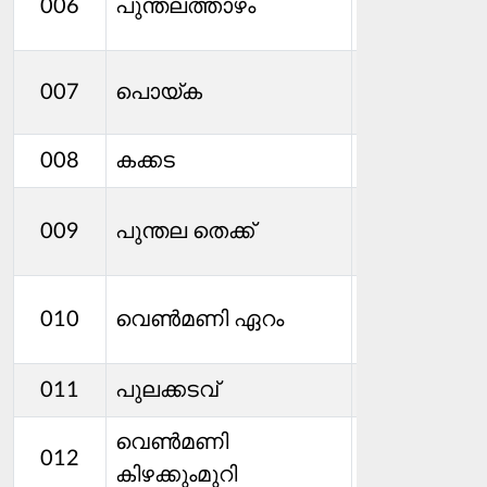
006
പുന്തലത്താഴം
ശ്രീധരൻ
ജയശ്രീ റ്റി
007
പൊയ്ക
ഖദീജ ആർ
008
കക്കട
ഉദയൻ
009
പുന്തല തെക്ക്
കരിപ്പാലി
സ്റ്റീഫന്‍
010
വെണ്‍മണി ഏറം
ശാമുവേൽ
സിസി
011
പുലക്കടവ്
വെണ്‍മണി
സുഗത രാജ
012
കിഴക്കുംമുറി