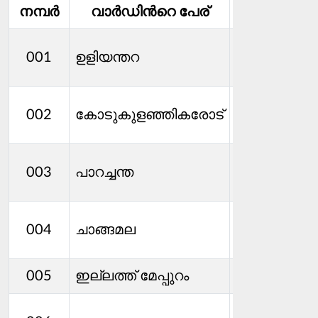
നമ്പര്‍
വാര്‍ഡിൻറെ പേര്
മെമ്പര്‍
ഉമാ ദേവി
001
ഉളിയന്തറ
എസ്
ജെബിന്‍ പ
002
കോടുകുളഞ്ഞികരോട്
വര്‍ഗീസ്
അജിത
003
പാറച്ചന്ത
മോഹൻ
സെൻസില
004
ചാങ്ങമല
എം എസ്
ബീന എ ക
005
ഇല്ലത്ത് മേപ്പുറം
എന്‍ ആര്‍