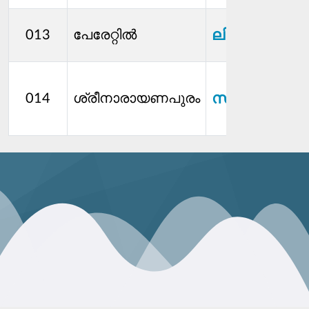
ലിജ ഒ
013
പേരേറ്റിൽ
സുലത
014
ശ്രീനാരായണപുരം