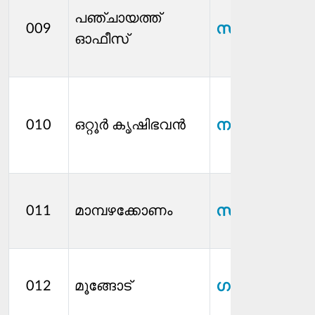
പഞ്ചായത്ത്‌
സന്തോഷ്.സി
009
ഓഫീസ്
നയന.ജി
010
ഒറ്റൂര്‍ കൃഷിഭവൻ
സുനിത സുഭ
011
മാമ്പഴക്കോണം
ഗായത്രി.വി
012
മൂങ്ങോട്