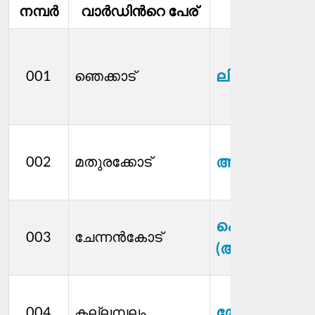
നമ്പര്‍
വാര്‍ഡിൻറെ പേര്
മെമ്പര്‍
ലിനില്‍കുമാ
001
ഞെക്കാട്
അജി.എൻ
002
മതുരക്കോട്
പൊടിമോൾ
003
ചേന്നന്‍കോട്
(അശ്വതി )
മേഘന എ എ
004
കല്ലമ്പലം