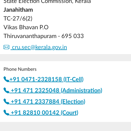
State Election Commission, Kerala
Janahitham
TC-27/6(2)
Vikas Bhavan P.O
Thiruvananthapuram - 695 033
cru.sec@kerala.gov.in
Phone Numbers
+91 0471-2328158 (IT-Cell)
+91 471 2325048 (Administration)
+91 471 2337884 (Election)
+91 82810 00142 (Court)