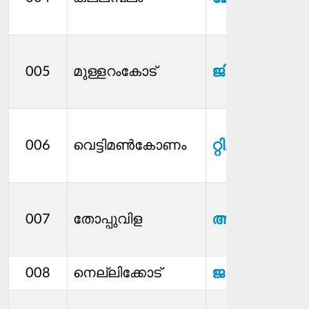
ജി.സത്യപാ
005
മുള്ളറംകോട്
റ്റി.ലാലു
006
വെട്ടിമൺകോണം
അജീഷ്.ജെ
007
തോപ്പുവിള
ജയചന്ദ്രൻ.ജ
008
നെല്ലിക്കോട്