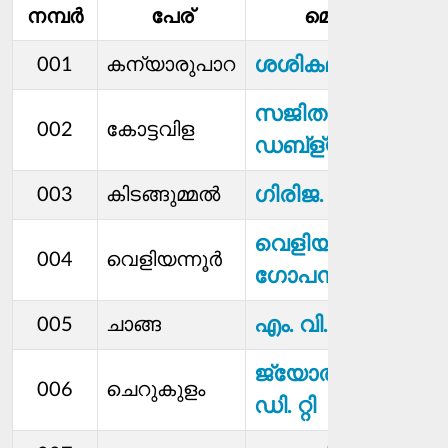
നമ്പര്‍
പേര്
മെമ്പര്‍
സ
ശശികല. എസ്
001
കന്യാരുപാറ
സജിത. എസ്.
002
കോട്ടവിള
ഡബ്ള്യു
ഗിരിജ. എസ്
003
കിടങ്ങുമ്മൽ
വെളിയന്നൂർ
004
വെളിയന്നൂർ
ഗോപൻ
എം. വി. രഞ്ജിത്
005
ചാങ്ങ
ജ്യോതിരാജന്‍.
006
ചെറുകുളം
ഡി. റ്റി