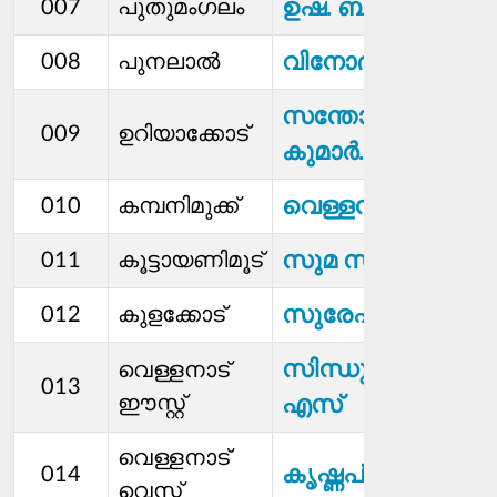
ഉഷ. ബി
007
പുതുമംഗലം
വിനോദ്. കെ
008
പുനലാൽ
സന്തോഷ്​​
009
ഉറിയാക്കോട്
കുമാര്‍. റ്റി
വെള്ളനാട് ശശി
010
കമ്പനിമുക്ക്
സുമ സതീശൻ
011
കൂട്ടായണിമൂട്
സുരേഷ്. വി
012
കുളക്കോട്
സിന്ധു. ജി.
വെള്ളനാട്
013
ഈസ്റ്റ്
എസ്
വെള്ളനാട്
കൃഷ്ണപ്രിയ. ജി
014
വെസ്റ്റ്