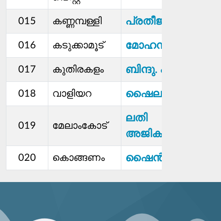
പ്രതീജ. എൽ
015
കണ്ണമ്പള്ളി
മോഹനന്‍. പി
016
കടുക്കാമൂട്
ബിന്ദു. എസ്
017
കുതിരകളം
ഷൈലജ. കെ
018
വാളിയറ
ലതി
019
മേലാംകോട്
അജികുമാർ
ഷൈന്‍. സി
020
കൊങ്ങണം