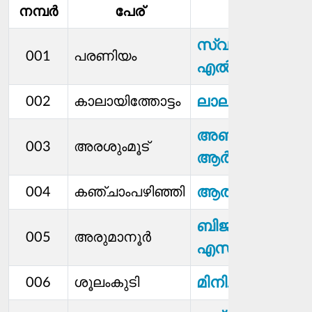
നമ്പര്‍
പേര്
മെമ്പര്‍
സ്വയംപ്രഭ.
001
പരണിയം
എൽ . കെ
ലാലു. റ്റി
002
കാലായിത്തോട്ടം
അഞ്ചു.
003
അരശുംമൂട്
ആർ.വി
ആതിര. എ. ജെ
004
കഞ്ചാംപഴിഞ്ഞി
ബിജുകുമാർ.
005
അരുമാനൂർ
എസ്
മിനി.വി.ആർ
006
ശൂലംകുടി