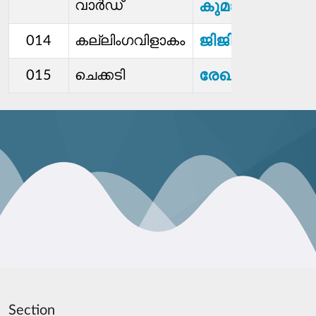
വാർഡ്
കുമാരി.എം.എ
ജിജി. ജെ.യു
014
കല്ലിംഗവിളാകം
രേഖമോൾ
015
ചെക്കടി
Section