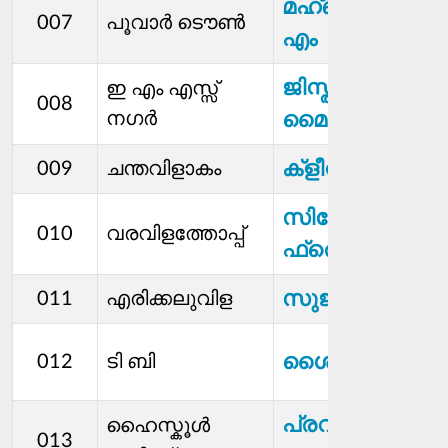
മഹ്ബൂബ് ഖാന്‍.
007
പൂവാര്‍ ടൌൺ
എം
ജിസ്തി
ഇ എം എസ്സ്
008
നഗർ
മൈതീൻപിള്ള
ക്ളീറ്റസ്.എ
009
ചന്തവിളാകം
സിനോറ
010
വരവിളത്തോപ്പ്
ഫ്രെഡി
സുജ ജോൺ
011
എരിക്കലുവിള
ശൈലജ.ജെ
012
ടി ബി
പ്രവീണ
ഹൈസ്കൂൾ
013