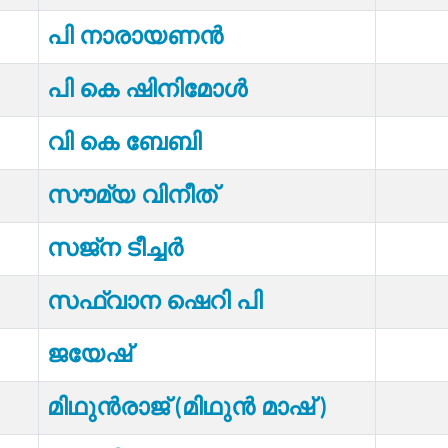
പി നാരായണൻ
പി കെ ഷിനിമോൾ
വി കെ ബേബി
സൗമ്യ വിനീത്
സജ്‌ന ടീച്ചർ
സഫ്‌വാന ഷെറി പി
ജയേഷ്
മിഥുന്‍രാജ് (മിഥുൻ മാഷ് )