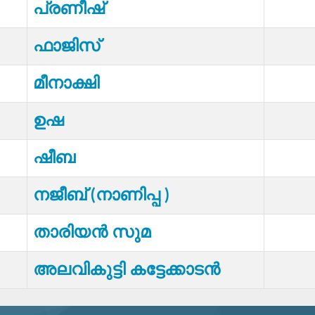
പ്രണീഷ്
ഫാജിസ്
മീനാക്ഷി
ഉഷ
ഷീബ
നജീബ് (നാണിപ്പ )
താരിയൻ സുമ
അലവികുട്ടി കട്ടേക്കാടൻ