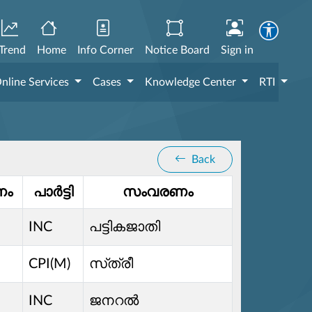
Trend
Home
Info Corner
Notice Board
Sign in
nline Services
Cases
Knowledge Center
RTI
Back
നം
പാർട്ടി
സംവരണം
INC
പട്ടികജാതി
CPI(M)
സ്‌ത്രീ
INC
ജനറൽ