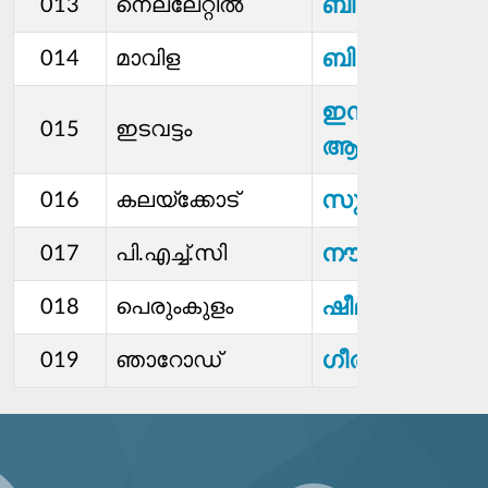
ബീന
013
നെല്ലേറ്റിൽ
ബിന്ദു എസ്
014
മാവിള
ഇന്ദു എസ്
015
ഇടവട്ടം
ആർ
സുരേഷ് സി
016
കലയ്ക്കോട്
നൗഷാദ് ആർ
017
പി.എച്ച്.സി
ഷീലാകുമാരി
018
പെരുംകുളം
ഗീത
019
ഞാറോഡ്