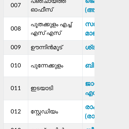
ജെ പ്രദീപ്
പഞ്ചായത്ത്
007
ഓഫീസ്
(അനികുട്ടന്‍)
സജീഷ് (അപ്പു
പൂതക്കുളം എച്ച്
008
എസ് എസ്
മാങ്കുട്ടം)
ശ്രീജ എസ്
009
ഊന്നിന്‍മൂട്
ബിജി
010
പുന്നേക്കുളം
ജാസ്മി ജെ
011
ഇടയാടി
എസ്
രാം രാജൻ
012
സ്റ്റേഡിയം
(രാമന്‍)