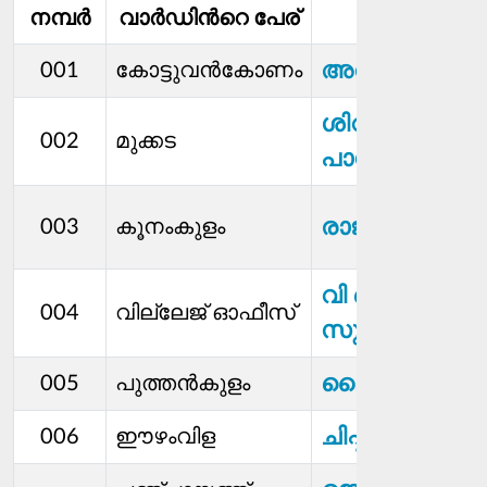
നമ്പര്‍
വാര്‍ഡിൻറെ പേര്
മെമ്പര്‍
അതുല്‍ എസ്
001
കോട്ടുവന്‍കോണം
ശിവന്‍
002
മുക്കട
പാലോട്ട്കാവ്
രാജി
003
കൂനംകുളം
വി കെ
004
വില്ലേജ് ഓഫീസ്
സുനില്‍കുമാ
ലൈലാജോയി
005
പുത്തന്‍കുളം
ചിപ്പി ചന്ദ്രൻ
006
ഈഴംവിള