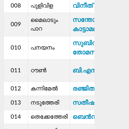
വിനീത് വിൽ‌സൺ
008
പുളിവിള
സന്തോഷ്​​
മൈലാടും
009
പാറ
കാട്ടാമല
സുബിൻ പി
010
പനയനം
തോമസ്
ബി.എസ്.സുജാത
011
ഠൗൺ
രഞ്ജിത രതീഷ്
012
കന്നിമേൽ
സതീഷ്
013
നടുത്തേരി
ബെന്‍സി തോമസ്
014
തെക്കേത്തേരി