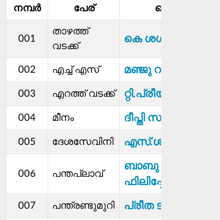
നമ്പര്‍
പേര്
മെമ്പര്‍
താഴത്ത്
കെ ശശി
001
വടക്ക്
മഞ്ജു റഹിം
002
എച്ച് എസ്
റ്റി.പ്രീയാകുമാരി
003
എറത്ത് വടക്ക്
ദീപ്തി സുരേഷ്
004
മീനം
എസ്.ശുഭാകുമാരി
005
ദേശസേവിനി
ബാബു
006
പന്തപ്ലാവ്
ഫിലിപ്പോസ്
പ്രീത ടീച്ചർ
007
പന്ത്രണ്ടുമുറി