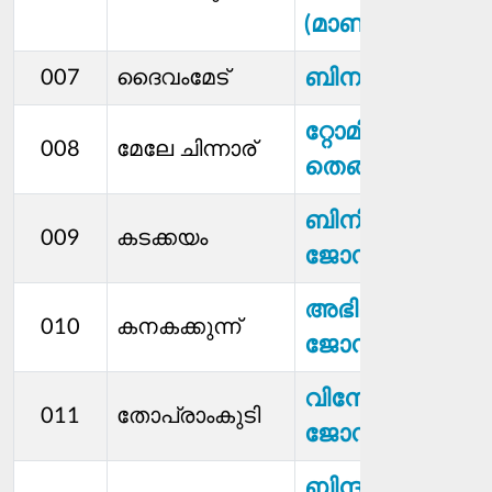
(മാണികുഞ്ഞ്)
ബിനു (ബീന)
007
ദൈവംമേട്
റ്റോമി
008
മേലേ ചിന്നാര്
തെങ്ങുംപള്ളിൽ
ബിനിമോൾ
009
കടക്കയം
ജോസഫ്
അഭിലാഷ്
010
കനകക്കുന്ന്
ജോസഫ്
വിനോദ്
011
തോപ്രാംകുടി
ജോസഫ്
ബിന്ദു