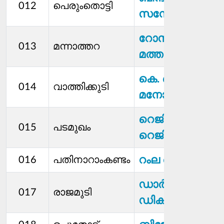
012
പെരുംതൊട്ടി
സന്തോഷ്
റോസിലി
013
മന്നാത്തറ
മത്തായി
കെ. കെ.
014
വാത്തിക്കുടി
മനോജ്
റെജിമോൾ
015
പടമുഖം
റെജി
റംല അസീസ്
016
പതിനാറാംകണ്ടം
ഡാര്‍ളി
017
രാജമുടി
ഡിക്സൺ