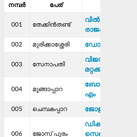
നമ്പര്‍
പേര്
മെമ്പര്‍
വില്‍സൺ
001
തേക്കിന്‍തണ്ട്
രാജപ്പൻ
ഡോളി തോമസ്
002
മുരിക്കാശ്ശേരി
വിജയകുമാർ
003
സേനാപതി
മറ്റക്കര
ബോബസ് കെ
004
മൂങ്ങാപ്പാറ
എം
ജോളി റോയി
005
ചെമ്പകപ്പാറ
ഡിക്ളാർക്ക്
സെബാസ്റ്റ്യൻ
006
ജോസ് പുരം