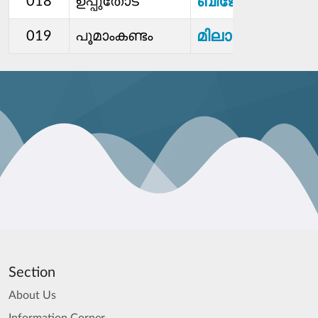
ബിജോ ജോസ്
018
ഉപ്പുതോട്
മിലാനി സാബു
019
പൂമാംകണ്ടം
Section
About Us