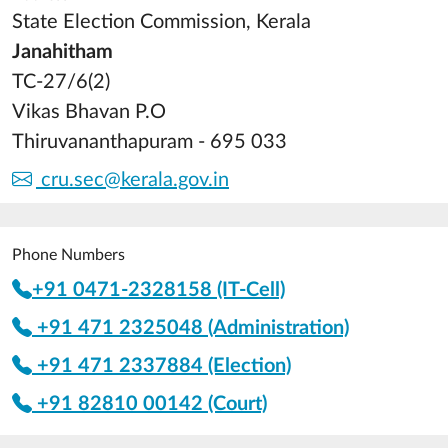
State Election Commission, Kerala
Janahitham
TC-27/6(2)
Vikas Bhavan P.O
Thiruvananthapuram - 695 033
cru.sec@kerala.gov.in
Phone Numbers
+91 0471-2328158 (IT-Cell)
+91 471 2325048 (Administration)
+91 471 2337884 (Election)
+91 82810 00142 (Court)