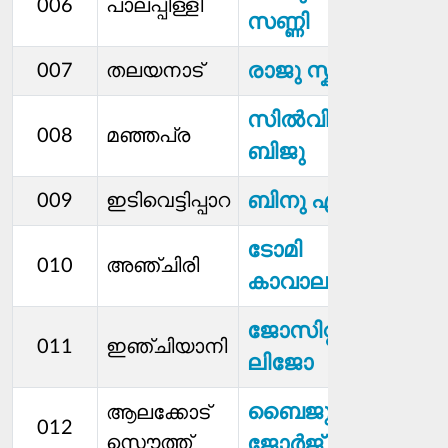
006
പാലപ്പിള്ളി
സണ്ണി
രാജു സ്കറിയ
007
തലയനാട്
സില്‍വി
008
മഞ്ഞപ്ര
ബിജു
ബിനു എബി
009
ഇടിവെട്ടിപ്പാറ
ടോമി
010
അഞ്ചിരി
കാവാലം
ജോസിറ്റ
011
ഇഞ്ചിയാനി
ലിജോ
ബൈജു
ആലക്കോട്
012
സൌത്ത്
ജോര്‍ജ്