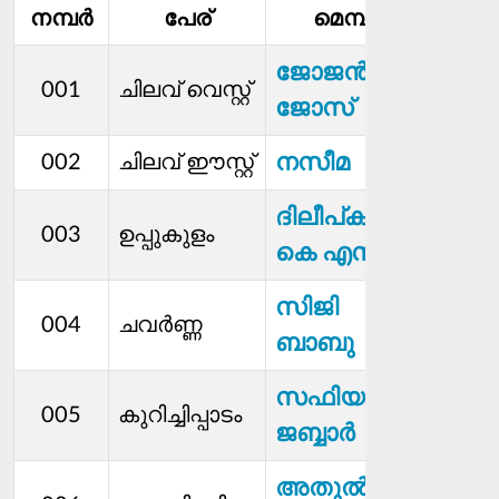
നമ്പര്‍
പേര്
മെമ്പര്‍
സ്ഥാ
ജോജൻ
001
ചിലവ് വെസ്റ്റ്
ജോസ്
നസീമ
002
ചിലവ് ഈസ്റ്റ്
ദിലീപ്‍കുമാർ
003
ഉപ്പുകുളം
കെ എസ്
സിജി
004
ചവര്‍ണ്ണ
ബാബു
സഫിയ
005
കുറിച്ചിപ്പാടം
ജബ്ബാർ
അതുൽ