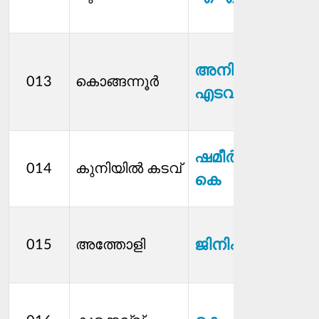
അനിൽകുമാർ
013
കൊങ്ങന്നൂർ
എടവലത്ത്
ഷമീര്‍ കെ എ
014
കുനിയില്‍ കടവ്
കെ
ജിനിഷ ടി
015
അത്തോളി