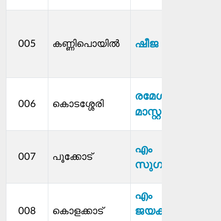
ഷീജ ഷിബു
005
കണ്ണിപൊയിൽ
രമേശൻ
006
കൊടശ്ശേരി
മാസ്റ്റർ
എം
007
പൂക്കോട്
സുഗതകുമാരി
എം
ജയകൃഷ്ണൻ
008
കൊളക്കാട്