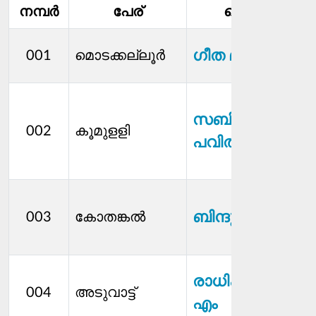
നമ്പര്‍
പേര്
മെമ്പര്‍
ഗീത മപ്പുറത്ത്
001
മൊടക്കല്ലൂർ
സബിത
002
കൂമുളളി
പവിത്രം
ബിന്ദു പാലോട്ട്
003
കോതങ്കൽ
രാധിക എൻ
004
അടുവാട്ട്
എം