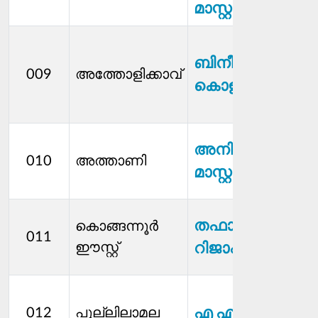
മാസ്റ്റർ
ബിനീഷ്
009
അത്തോളിക്കാവ്
കൊളക്കാട്
അനില്‍
010
അത്താണി
മാസ്റ്റർ
തഫാന
കൊങ്ങന്നൂര്‍
011
ഈസ്റ്റ്
റിജാഷ്
എ എം സരിത
012
പുല്ലിലാമല