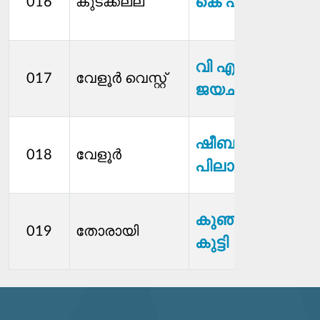
കെ എം രാജൻ
016
കുടക്കല്ല്
വി എൻ
017
വേളൂര്‍ വെസ്റ്റ്
ജയചന്ദ്രൻ
ഷീബ
018
വേളൂർ
പിലാക്കാട്ട്
കുഞ്ഞായന്‍
019
തോരായി
കുട്ടി