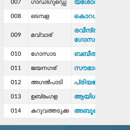
യശോദ എൻ
007
ഗാഡിഗുഡ്ഡെ
കൊറഗപ്പ ബെള്ളി
008
ഒടമ്പള
രവീന്ദ്ര റൈ
009
മവ്വാര്
ഗോസാഡ
ബബീത രേഷ്മ
010
ഗോസാട
സൗഭാഗ്യാലക്ഷ്മി
011
ജയനഗര്
പ്രിയങ്ക എ സി
012
അഗല്‍പാടി
ആയിശത്ത് മാഷിദ
013
ഉബ്രംഗള
അബൂബക്കർ
014
കറുവത്തടുക്ക