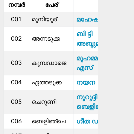
നമ്പര്‍
പേര്
മെമ്പര്‍
മഹേഷ അജ്ജിമൂ
001
മുനിയൂര്
ബി ട്ടി
002
അന്നടുക്ക
അബ്ദുല്ലകുഞ്ഞി
മുഹമ്മദ് കുഞ്ഞി
003
കുമ്പഡാജെ
എസ്
നയന
004
ഏത്തടുക്ക
നൂറുദ്ദീന്‍ പി
005
ചെറുണി
ബെളിഞ്ച
ഗീത ഡി
006
ബെളിഞ്ചെ